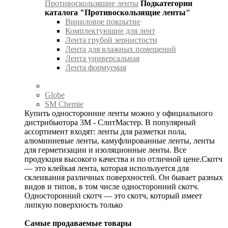
Противоскользящие ленты
Подкатегории
каталога "Противоскользящие ленты"
Виниловое покрытие
Комплектуюшие для лент
Лента грубой зернистости
Лента для влажных помещений
Лента универсальная
Лента формуемая
Globe
SM Chemie
Купить односторонние ленты можно у официального
дистрибьютора 3М - СлитМастер. В популярный
ассортимент входят: ленты для разметки пола,
алюминиевые ленты, камуфлированные ленты, ленты
для герметизации и изоляционные ленты. Все
продукция высокого качества и по отличной цене.Скотч
— это клейкая лента, которая используется для
склеивания различных поверхностей. Он бывает разных
видов и типов, в том числе односторонний скотч.
Односторонний скотч — это скотч, который имеет
липкую поверхность только
Самые продаваемые товары