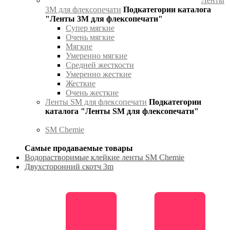
Ленты
3М для флексопечати
Подкатегории каталога
"Ленты 3М для флексопечати"
Супер мягкие
Очень мягкие
Мягкие
Умеренно мягкие
Средней жесткости
Умеренно жесткие
Жесткие
Очень жесткие
Ленты SM для флексопечати
Подкатегории
каталога "Ленты SM для флексопечати"
SM Chemie
Самые продаваемые товары
Водорастворимые клейкие ленты SM Chemie
Двухсторонний скотч 3m