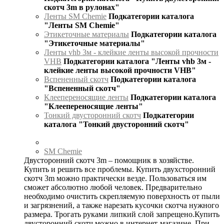
скотч 3m в рулонах"
Ленты SM Chemie
Подкатегории каталога
"Ленты SM Chemie"
Этикеточные материалы
Подкатегории каталога
"Этикеточные материалы"
Ленты vhb 3м - клейкие ленты высокой прочности
VHB
Подкатегории каталога "Ленты vhb 3м -
клейкие ленты высокой прочности VHB"
Вспененный скотч
Подкатегории каталога
"Вспененный скотч"
Клеепереносящие ленты
Подкатегории каталога
"Клеепереносящие ленты"
Тонкий двусторонний скотч
Подкатегории
каталога "Тонкий двусторонний скотч"
SM Chemie
Двусторонний скотч 3m – помощник в хозяйстве.
Купить и решить все проблемы. Купить двухсторонний
скотч 3m можно практически везде. Пользоваться им
сможет абсолютно любой человек. Предварительно
необходимо очистить скрепляемую поверхность от пыли
и загрязнений, а также нарезать кусочки скотча нужного
размера. Трогать руками липкий слой запрещено.Купить
двусторонний скотч можно в интернет-магазине. При