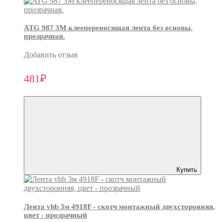
ATG 987 3М клеепереносящая лента без основы,
прозрачная.
Добавить отзыв
481₽
Купить
Лента vhb 3м 4918F - скотч монтажный двухсторонняя,
цвет - прозрачный