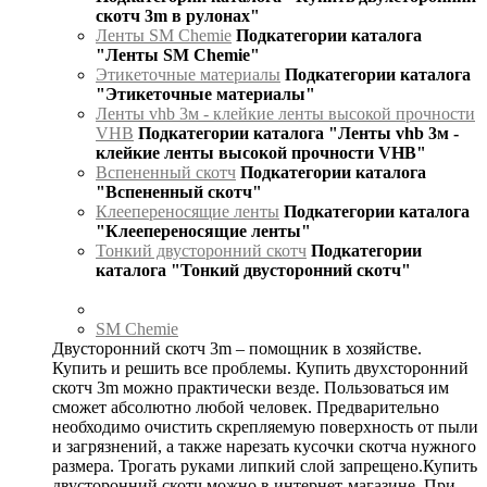
скотч 3m в рулонах"
Ленты SM Chemie
Подкатегории каталога
"Ленты SM Chemie"
Этикеточные материалы
Подкатегории каталога
"Этикеточные материалы"
Ленты vhb 3м - клейкие ленты высокой прочности
VHB
Подкатегории каталога "Ленты vhb 3м -
клейкие ленты высокой прочности VHB"
Вспененный скотч
Подкатегории каталога
"Вспененный скотч"
Клеепереносящие ленты
Подкатегории каталога
"Клеепереносящие ленты"
Тонкий двусторонний скотч
Подкатегории
каталога "Тонкий двусторонний скотч"
SM Chemie
Двусторонний скотч 3m – помощник в хозяйстве.
Купить и решить все проблемы. Купить двухсторонний
скотч 3m можно практически везде. Пользоваться им
сможет абсолютно любой человек. Предварительно
необходимо очистить скрепляемую поверхность от пыли
и загрязнений, а также нарезать кусочки скотча нужного
размера. Трогать руками липкий слой запрещено.Купить
двусторонний скотч можно в интернет-магазине. При