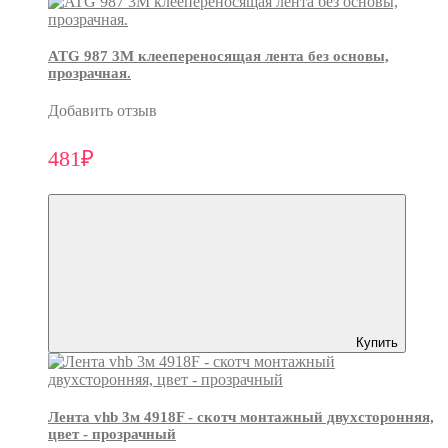
ATG 987 3М клеепереносящая лента без основы,
прозрачная.
Добавить отзыв
481₽
Купить
Лента vhb 3м 4918F - скотч монтажный двухсторонняя,
цвет - прозрачный