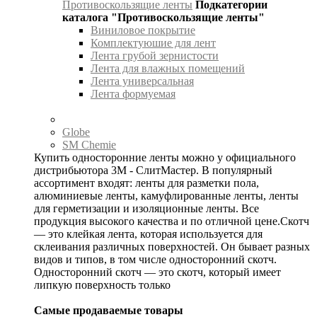
Противоскользящие ленты
Подкатегории
каталога "Противоскользящие ленты"
Виниловое покрытие
Комплектуюшие для лент
Лента грубой зернистости
Лента для влажных помещений
Лента универсальная
Лента формуемая
Globe
SM Chemie
Купить односторонние ленты можно у официального
дистрибьютора 3М - СлитМастер. В популярный
ассортимент входят: ленты для разметки пола,
алюминиевые ленты, камуфлированные ленты, ленты
для герметизации и изоляционные ленты. Все
продукция высокого качества и по отличной цене.Скотч
— это клейкая лента, которая используется для
склеивания различных поверхностей. Он бывает разных
видов и типов, в том числе односторонний скотч.
Односторонний скотч — это скотч, который имеет
липкую поверхность только
Самые продаваемые товары