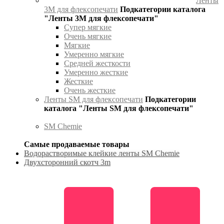
Ленты
3М для флексопечати
Подкатегории каталога
"Ленты 3М для флексопечати"
Супер мягкие
Очень мягкие
Мягкие
Умеренно мягкие
Средней жесткости
Умеренно жесткие
Жесткие
Очень жесткие
Ленты SM для флексопечати
Подкатегории
каталога "Ленты SM для флексопечати"
SM Chemie
Самые продаваемые товары
Водорастворимые клейкие ленты SM Chemie
Двухсторонний скотч 3m