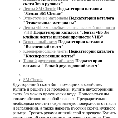
скотч 3m в рулонах"
Ленты SM Chemie
Подкатегории каталога
"Ленты SM Chemie"
Этикеточные материалы
Подкатегории каталога
"Этикеточные материалы"
Ленты vhb 3м - клейкие ленты высокой прочности
VHB
Подкатегории каталога "Ленты vhb 3м -
клейкие ленты высокой прочности VHB"
Вспененный скотч
Подкатегории каталога
"Вспененный скотч"
Клеепереносящие ленты
Подкатегории каталога
"Клеепереносящие ленты"
Тонкий двусторонний скотч
Подкатегории
каталога "Тонкий двусторонний скотч"
SM Chemie
Двусторонний скотч 3m – помощник в хозяйстве.
Купить и решить все проблемы. Купить двухсторонний
скотч 3m можно практически везде. Пользоваться им
сможет абсолютно любой человек. Предварительно
необходимо очистить скрепляемую поверхность от пыли
и загрязнений, а также нарезать кусочки скотча нужного
размера. Трогать руками липкий слой запрещено.Купить
двусторонний скотч можно в интернет-магазине. При