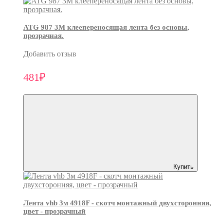
ATG 987 3М клеепереносящая лента без основы,
прозрачная.
Добавить отзыв
481₽
Купить
Лента vhb 3м 4918F - скотч монтажный двухсторонняя,
цвет - прозрачный