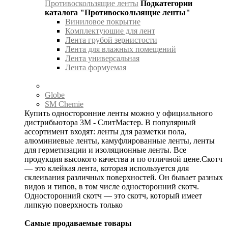
Противоскользящие ленты
Подкатегории
каталога "Противоскользящие ленты"
Виниловое покрытие
Комплектуюшие для лент
Лента грубой зернистости
Лента для влажных помещений
Лента универсальная
Лента формуемая
Globe
SM Chemie
Купить односторонние ленты можно у официального
дистрибьютора 3М - СлитМастер. В популярный
ассортимент входят: ленты для разметки пола,
алюминиевые ленты, камуфлированные ленты, ленты
для герметизации и изоляционные ленты. Все
продукция высокого качества и по отличной цене.Скотч
— это клейкая лента, которая используется для
склеивания различных поверхностей. Он бывает разных
видов и типов, в том числе односторонний скотч.
Односторонний скотч — это скотч, который имеет
липкую поверхность только
Самые продаваемые товары