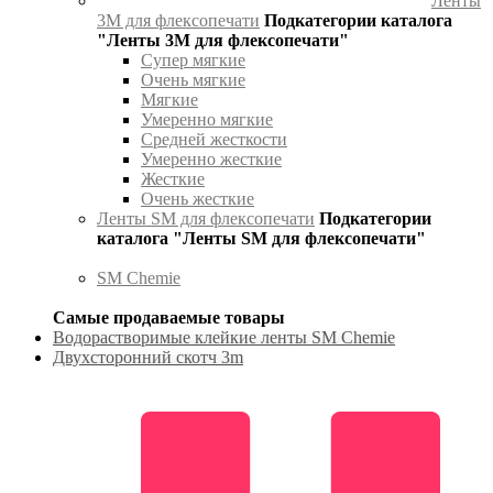
Ленты
3М для флексопечати
Подкатегории каталога
"Ленты 3М для флексопечати"
Супер мягкие
Очень мягкие
Мягкие
Умеренно мягкие
Средней жесткости
Умеренно жесткие
Жесткие
Очень жесткие
Ленты SM для флексопечати
Подкатегории
каталога "Ленты SM для флексопечати"
SM Chemie
Самые продаваемые товары
Водорастворимые клейкие ленты SM Chemie
Двухсторонний скотч 3m