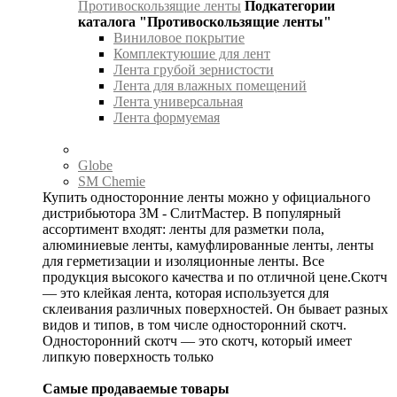
Противоскользящие ленты
Подкатегории
каталога "Противоскользящие ленты"
Виниловое покрытие
Комплектуюшие для лент
Лента грубой зернистости
Лента для влажных помещений
Лента универсальная
Лента формуемая
Globe
SM Chemie
Купить односторонние ленты можно у официального
дистрибьютора 3М - СлитМастер. В популярный
ассортимент входят: ленты для разметки пола,
алюминиевые ленты, камуфлированные ленты, ленты
для герметизации и изоляционные ленты. Все
продукция высокого качества и по отличной цене.Скотч
— это клейкая лента, которая используется для
склеивания различных поверхностей. Он бывает разных
видов и типов, в том числе односторонний скотч.
Односторонний скотч — это скотч, который имеет
липкую поверхность только
Самые продаваемые товары