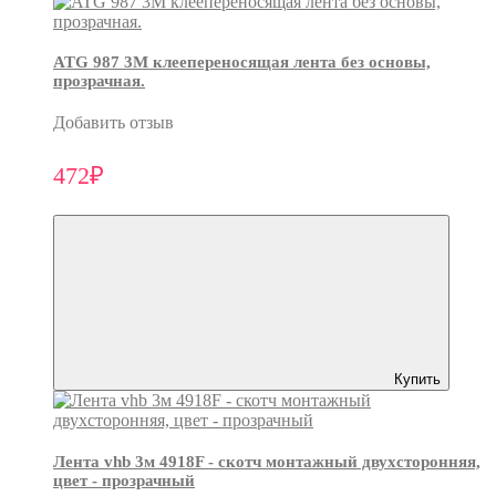
ATG 987 3М клеепереносящая лента без основы,
прозрачная.
Добавить отзыв
472₽
Купить
Лента vhb 3м 4918F - скотч монтажный двухсторонняя,
цвет - прозрачный