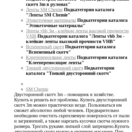
скотч 3m в рулонах"
Ленты SM Chemie
Подкатегории каталога
"Ленты SM Chemie"
Этикеточные материалы
Подкатегории каталога
"Этикеточные материалы"
Ленты vhb 3м - клейкие ленты высокой прочности
VHB
Подкатегории каталога "Ленты vhb 3м -
клейкие ленты высокой прочности VHB"
Вспененный скотч
Подкатегории каталога
"Вспененный скотч"
Клеепереносящие ленты
Подкатегории каталога
"Клеепереносящие ленты"
Тонкий двусторонний скотч
Подкатегории
каталога "Тонкий двусторонний скотч"
SM Chemie
Двусторонний скотч 3m – помощник в хозяйстве.
Купить и решить все проблемы. Купить двухсторонний
скотч 3m можно практически везде. Пользоваться им
сможет абсолютно любой человек. Предварительно
необходимо очистить скрепляемую поверхность от пыли
и загрязнений, а также нарезать кусочки скотча нужного
размера. Трогать руками липкий слой запрещено.Купить
двусторонний скотч можно в интернет-магазине. При