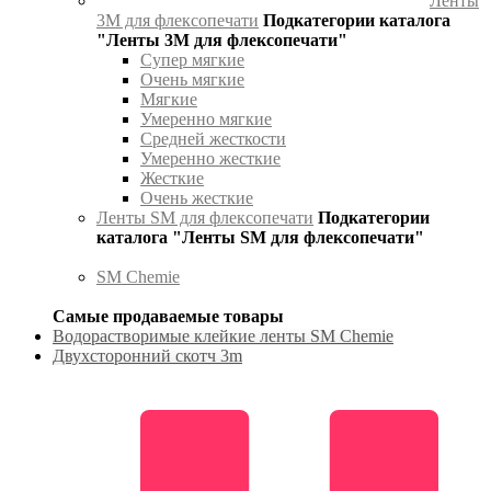
Ленты
3М для флексопечати
Подкатегории каталога
"Ленты 3М для флексопечати"
Супер мягкие
Очень мягкие
Мягкие
Умеренно мягкие
Средней жесткости
Умеренно жесткие
Жесткие
Очень жесткие
Ленты SM для флексопечати
Подкатегории
каталога "Ленты SM для флексопечати"
SM Chemie
Самые продаваемые товары
Водорастворимые клейкие ленты SM Chemie
Двухсторонний скотч 3m