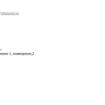
slitmaster.ru
ы
роение 1, помещение,2