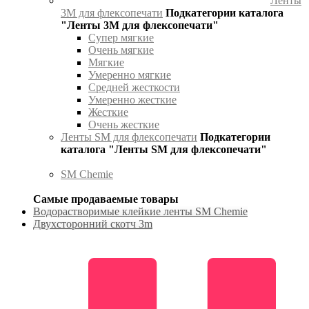
Ленты
3М для флексопечати
Подкатегории каталога
"Ленты 3М для флексопечати"
Супер мягкие
Очень мягкие
Мягкие
Умеренно мягкие
Средней жесткости
Умеренно жесткие
Жесткие
Очень жесткие
Ленты SM для флексопечати
Подкатегории
каталога "Ленты SM для флексопечати"
SM Chemie
Самые продаваемые товары
Водорастворимые клейкие ленты SM Chemie
Двухсторонний скотч 3m