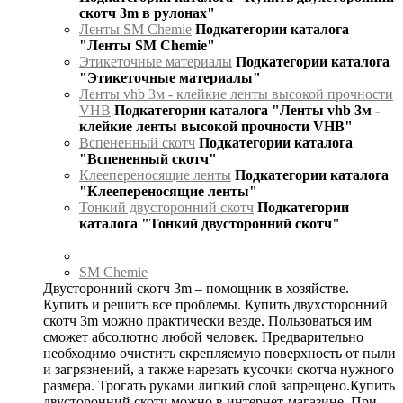
скотч 3m в рулонах"
Ленты SM Chemie
Подкатегории каталога
"Ленты SM Chemie"
Этикеточные материалы
Подкатегории каталога
"Этикеточные материалы"
Ленты vhb 3м - клейкие ленты высокой прочности
VHB
Подкатегории каталога "Ленты vhb 3м -
клейкие ленты высокой прочности VHB"
Вспененный скотч
Подкатегории каталога
"Вспененный скотч"
Клеепереносящие ленты
Подкатегории каталога
"Клеепереносящие ленты"
Тонкий двусторонний скотч
Подкатегории
каталога "Тонкий двусторонний скотч"
SM Chemie
Двусторонний скотч 3m – помощник в хозяйстве.
Купить и решить все проблемы. Купить двухсторонний
скотч 3m можно практически везде. Пользоваться им
сможет абсолютно любой человек. Предварительно
необходимо очистить скрепляемую поверхность от пыли
и загрязнений, а также нарезать кусочки скотча нужного
размера. Трогать руками липкий слой запрещено.Купить
двусторонний скотч можно в интернет-магазине. При