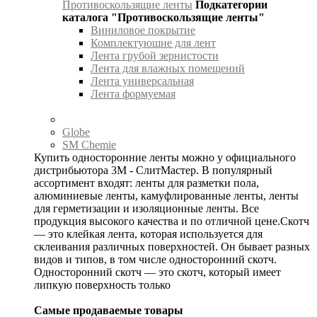
Противоскользящие ленты
Подкатегории
каталога "Противоскользящие ленты"
Виниловое покрытие
Комплектуюшие для лент
Лента грубой зернистости
Лента для влажных помещений
Лента универсальная
Лента формуемая
Globe
SM Chemie
Купить односторонние ленты можно у официального
дистрибьютора 3М - СлитМастер. В популярный
ассортимент входят: ленты для разметки пола,
алюминиевые ленты, камуфлированные ленты, ленты
для герметизации и изоляционные ленты. Все
продукция высокого качества и по отличной цене.Скотч
— это клейкая лента, которая используется для
склеивания различных поверхностей. Он бывает разных
видов и типов, в том числе односторонний скотч.
Односторонний скотч — это скотч, который имеет
липкую поверхность только
Самые продаваемые товары