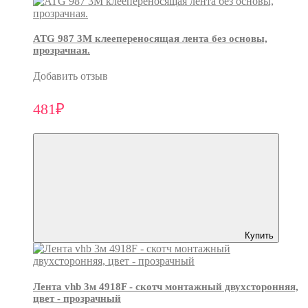
ATG 987 3М клеепереносящая лента без основы,
прозрачная.
Добавить отзыв
481₽
Купить
Лента vhb 3м 4918F - скотч монтажный двухсторонняя,
цвет - прозрачный