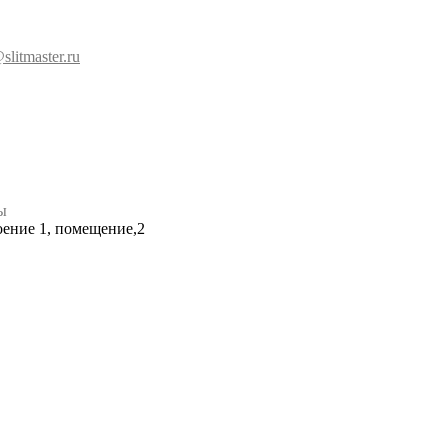
slitmaster.ru
ы
роение 1, помещение,2