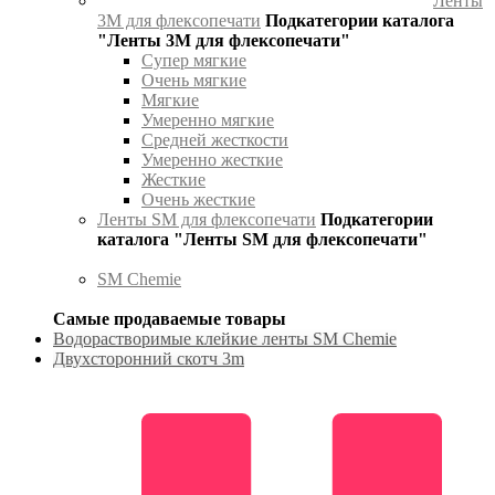
Ленты
3М для флексопечати
Подкатегории каталога
"Ленты 3М для флексопечати"
Супер мягкие
Очень мягкие
Мягкие
Умеренно мягкие
Средней жесткости
Умеренно жесткие
Жесткие
Очень жесткие
Ленты SM для флексопечати
Подкатегории
каталога "Ленты SM для флексопечати"
SM Chemie
Самые продаваемые товары
Водорастворимые клейкие ленты SM Chemie
Двухсторонний скотч 3m