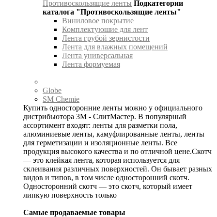
Противоскользящие ленты
Подкатегории
каталога "Противоскользящие ленты"
Виниловое покрытие
Комплектуюшие для лент
Лента грубой зернистости
Лента для влажных помещений
Лента универсальная
Лента формуемая
Globe
SM Chemie
Купить односторонние ленты можно у официального
дистрибьютора 3М - СлитМастер. В популярный
ассортимент входят: ленты для разметки пола,
алюминиевые ленты, камуфлированные ленты, ленты
для герметизации и изоляционные ленты. Все
продукция высокого качества и по отличной цене.Скотч
— это клейкая лента, которая используется для
склеивания различных поверхностей. Он бывает разных
видов и типов, в том числе односторонний скотч.
Односторонний скотч — это скотч, который имеет
липкую поверхность только
Самые продаваемые товары