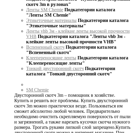
скотч 3m в рулонах"
Ленты SM Chemie
Подкатегории каталога
"Ленты SM Chemie"
Этикеточные материалы
Подкатегории каталога
"Этикеточные материалы"
Ленты vhb 3м - клейкие ленты высокой прочности
VHB
Подкатегории каталога "Ленты vhb 3м -
клейкие ленты высокой прочности VHB"
Вспененный скотч
Подкатегории каталога
"Вспененный скотч"
Клеепереносящие ленты
Подкатегории каталога
"Клеепереносящие ленты"
Тонкий двусторонний скотч
Подкатегории
каталога "Тонкий двусторонний скотч"
SM Chemie
Двусторонний скотч 3m – помощник в хозяйстве.
Купить и решить все проблемы. Купить двухсторонний
скотч 3m можно практически везде. Пользоваться им
сможет абсолютно любой человек. Предварительно
необходимо очистить скрепляемую поверхность от пыли
и загрязнений, а также нарезать кусочки скотча нужного
размера. Трогать руками липкий слой запрещено.Купить
двусторонний скотч можно в интернет-магазине. При