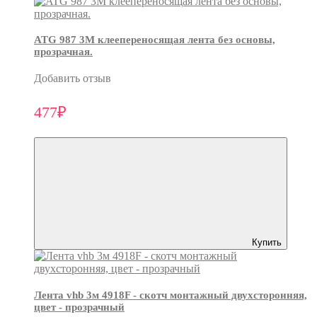
ATG 987 3М клеепереносящая лента без основы,
прозрачная.
Добавить отзыв
477₽
Купить
Лента vhb 3м 4918F - скотч монтажный двухсторонняя,
цвет - прозрачный