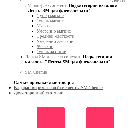
Ленты
3М для флексопечати
Подкатегории каталога
"Ленты 3М для флексопечати"
Супер мягкие
Очень мягкие
Мягкие
Умеренно мягкие
Средней жесткости
Умеренно жесткие
Жесткие
Очень жесткие
Ленты SM для флексопечати
Подкатегории
каталога "Ленты SM для флексопечати"
SM Chemie
Самые продаваемые товары
Водорастворимые клейкие ленты SM Chemie
Двухсторонний скотч 3m