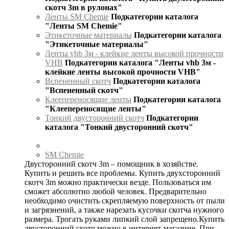
скотч 3m в рулонах"
Ленты SM Chemie
Подкатегории каталога
"Ленты SM Chemie"
Этикеточные материалы
Подкатегории каталога
"Этикеточные материалы"
Ленты vhb 3м - клейкие ленты высокой прочности
VHB
Подкатегории каталога "Ленты vhb 3м -
клейкие ленты высокой прочности VHB"
Вспененный скотч
Подкатегории каталога
"Вспененный скотч"
Клеепереносящие ленты
Подкатегории каталога
"Клеепереносящие ленты"
Тонкий двусторонний скотч
Подкатегории
каталога "Тонкий двусторонний скотч"
SM Chemie
Двусторонний скотч 3m – помощник в хозяйстве.
Купить и решить все проблемы. Купить двухсторонний
скотч 3m можно практически везде. Пользоваться им
сможет абсолютно любой человек. Предварительно
необходимо очистить скрепляемую поверхность от пыли
и загрязнений, а также нарезать кусочки скотча нужного
размера. Трогать руками липкий слой запрещено.Купить
двусторонний скотч можно в интернет-магазине. При