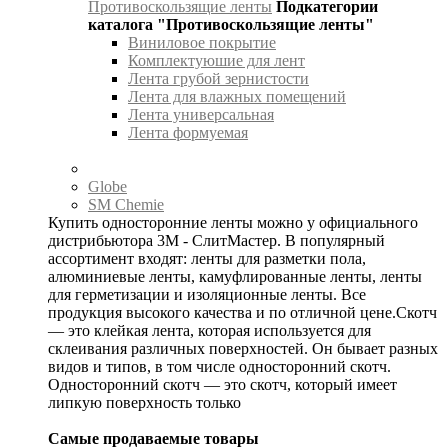
Противоскользящие ленты
Подкатегории
каталога "Противоскользящие ленты"
Виниловое покрытие
Комплектуюшие для лент
Лента грубой зернистости
Лента для влажных помещений
Лента универсальная
Лента формуемая
Globe
SM Chemie
Купить односторонние ленты можно у официального
дистрибьютора 3М - СлитМастер. В популярный
ассортимент входят: ленты для разметки пола,
алюминиевые ленты, камуфлированные ленты, ленты
для герметизации и изоляционные ленты. Все
продукция высокого качества и по отличной цене.Скотч
— это клейкая лента, которая используется для
склеивания различных поверхностей. Он бывает разных
видов и типов, в том числе односторонний скотч.
Односторонний скотч — это скотч, который имеет
липкую поверхность только
Самые продаваемые товары