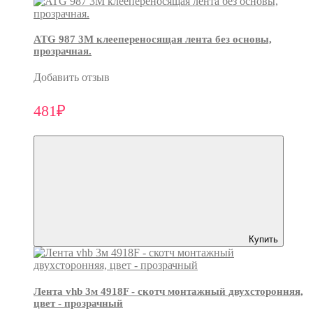
ATG 987 3М клеепереносящая лента без основы,
прозрачная.
Добавить отзыв
481₽
Купить
Лента vhb 3м 4918F - скотч монтажный двухсторонняя,
цвет - прозрачный