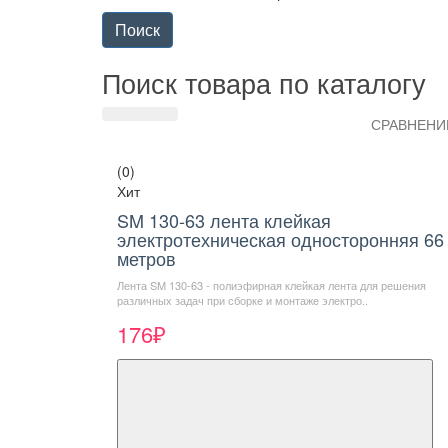
Поиск товара по каталогу
СРАВНЕНИЕ
(0)
Хит
SM 130-63 лента клейкая
электротехническая односторонняя 66
метров
Лента SM 130-63 - полиэфирная клейкая лента для решения
различных задач при сборке и монтаже электро..
176₽