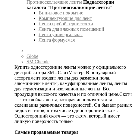
Противоскользящие ленты
Подкатегории
каталога "Противоскользящие ленты"
Виниловое покрытие
Комплектуюшие для лент
Лента грубой зернистости
Лента для влажных помещений
Лента универсальная
Лента формуемая
Globe
SM Chemie
Купить односторонние ленты можно у официального
дистрибьютора 3М - СлитМастер. В популярный
ассортимент входят: ленты для разметки пола,
алюминиевые ленты, камуфлированные ленты, ленты
для герметизации и изоляционные ленты. Все
продукция высокого качества и по отличной цене.Скотч
— это клейкая лента, которая используется для
склеивания различных поверхностей. Он бывает разных
видов и типов, в том числе односторонний скотч.
Односторонний скотч — это скотч, который имеет
липкую поверхность только
Самые продаваемые товары