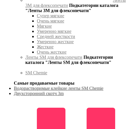
Ленты
3М для флексопечати
Подкатегории каталога
"Ленты 3М для флексопечати"
Супер мягкие
Очень мягкие
Мягкие
Умеренно мягкие
Средней жесткости
Умеренно жесткие
Жесткие
Очень жесткие
Ленты SM для флексопечати
Подкатегории
каталога "Ленты SM для флексопечати"
SM Chemie
Самые продаваемые товары
Водорастворимые клейкие ленты SM Chemie
Двухсторонний скотч 3m