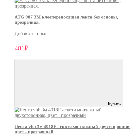
ATG 987 3М клеепереносящая лента без основы,
прозрачная.
Добавить отзыв
481₽
Купить
Лента vhb 3м 4918F - скотч монтажный двухсторонняя,
цвет - прозрачный