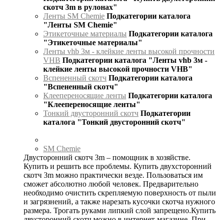
скотч 3m в рулонах"
Ленты SM Chemie
Подкатегории каталога
"Ленты SM Chemie"
Этикеточные материалы
Подкатегории каталога
"Этикеточные материалы"
Ленты vhb 3м - клейкие ленты высокой прочности
VHB
Подкатегории каталога "Ленты vhb 3м -
клейкие ленты высокой прочности VHB"
Вспененный скотч
Подкатегории каталога
"Вспененный скотч"
Клеепереносящие ленты
Подкатегории каталога
"Клеепереносящие ленты"
Тонкий двусторонний скотч
Подкатегории
каталога "Тонкий двусторонний скотч"
SM Chemie
Двусторонний скотч 3m – помощник в хозяйстве.
Купить и решить все проблемы. Купить двухсторонний
скотч 3m можно практически везде. Пользоваться им
сможет абсолютно любой человек. Предварительно
необходимо очистить скрепляемую поверхность от пыли
и загрязнений, а также нарезать кусочки скотча нужного
размера. Трогать руками липкий слой запрещено.Купить
двусторонний скотч можно в интернет-магазине. При