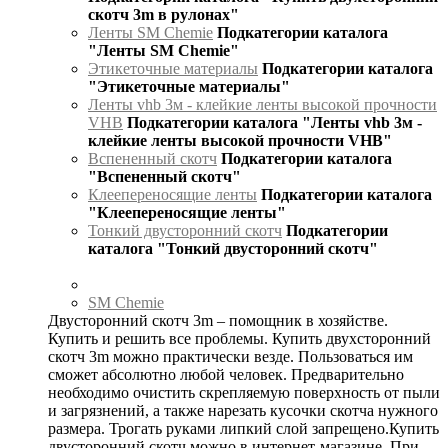
скотч 3m в рулонах"
Ленты SM Chemie
Подкатегории каталога
"Ленты SM Chemie"
Этикеточные материалы
Подкатегории каталога
"Этикеточные материалы"
Ленты vhb 3м - клейкие ленты высокой прочности
VHB
Подкатегории каталога "Ленты vhb 3м -
клейкие ленты высокой прочности VHB"
Вспененный скотч
Подкатегории каталога
"Вспененный скотч"
Клеепереносящие ленты
Подкатегории каталога
"Клеепереносящие ленты"
Тонкий двусторонний скотч
Подкатегории
каталога "Тонкий двусторонний скотч"
SM Chemie
Двусторонний скотч 3m – помощник в хозяйстве.
Купить и решить все проблемы. Купить двухсторонний
скотч 3m можно практически везде. Пользоваться им
сможет абсолютно любой человек. Предварительно
необходимо очистить скрепляемую поверхность от пыли
и загрязнений, а также нарезать кусочки скотча нужного
размера. Трогать руками липкий слой запрещено.Купить
двусторонний скотч можно в интернет-магазине. При