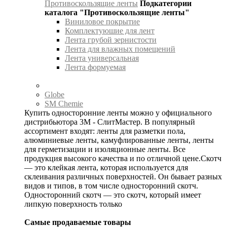
Противоскользящие ленты
Подкатегории
каталога "Противоскользящие ленты"
Виниловое покрытие
Комплектуюшие для лент
Лента грубой зернистости
Лента для влажных помещений
Лента универсальная
Лента формуемая
Globe
SM Chemie
Купить односторонние ленты можно у официального
дистрибьютора 3М - СлитМастер. В популярный
ассортимент входят: ленты для разметки пола,
алюминиевые ленты, камуфлированные ленты, ленты
для герметизации и изоляционные ленты. Все
продукция высокого качества и по отличной цене.Скотч
— это клейкая лента, которая используется для
склеивания различных поверхностей. Он бывает разных
видов и типов, в том числе односторонний скотч.
Односторонний скотч — это скотч, который имеет
липкую поверхность только
Самые продаваемые товары