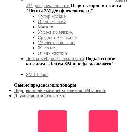
Ленты
3М для флексопечати
Подкатегории каталога
"Ленты 3М для флексопечати"
Супер мягкие
Очень мягкие
Мягкие
Умеренно мягкие
Средней жесткости
Умеренно жесткие
Жесткие
Очень жесткие
Ленты SM для флексопечати
Подкатегории
каталога "Ленты SM для флексопечати"
SM Chemie
Самые продаваемые товары
Водорастворимые клейкие ленты SM Chemie
Двухсторонний скотч 3m