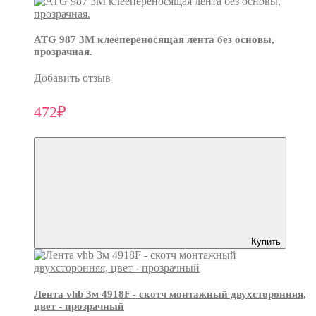
ATG 987 3М клеепереносящая лента без основы,
прозрачная.
Добавить отзыв
472₽
Купить
Лента vhb 3м 4918F - скотч монтажный двухсторонняя,
цвет - прозрачный