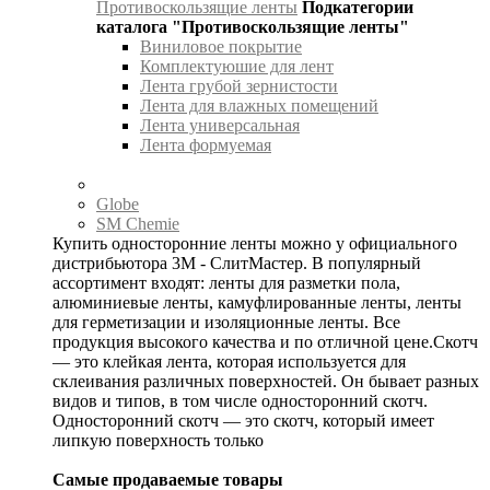
Противоскользящие ленты
Подкатегории
каталога "Противоскользящие ленты"
Виниловое покрытие
Комплектуюшие для лент
Лента грубой зернистости
Лента для влажных помещений
Лента универсальная
Лента формуемая
Globe
SM Chemie
Купить односторонние ленты можно у официального
дистрибьютора 3М - СлитМастер. В популярный
ассортимент входят: ленты для разметки пола,
алюминиевые ленты, камуфлированные ленты, ленты
для герметизации и изоляционные ленты. Все
продукция высокого качества и по отличной цене.Скотч
— это клейкая лента, которая используется для
склеивания различных поверхностей. Он бывает разных
видов и типов, в том числе односторонний скотч.
Односторонний скотч — это скотч, который имеет
липкую поверхность только
Самые продаваемые товары