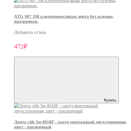
ATG 987 3М клеепереносящая лента без основы,
прозрачная.
Добавить отзыв
472₽
Купить
Лента vhb 3м 4918F - скотч монтажный двухсторонняя,
цвет - прозрачный