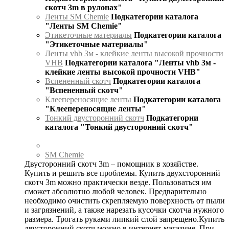
скотч 3m в рулонах"
Ленты SM Chemie
Подкатегории каталога
"Ленты SM Chemie"
Этикеточные материалы
Подкатегории каталога
"Этикеточные материалы"
Ленты vhb 3м - клейкие ленты высокой прочности
VHB
Подкатегории каталога "Ленты vhb 3м -
клейкие ленты высокой прочности VHB"
Вспененный скотч
Подкатегории каталога
"Вспененный скотч"
Клеепереносящие ленты
Подкатегории каталога
"Клеепереносящие ленты"
Тонкий двусторонний скотч
Подкатегории
каталога "Тонкий двусторонний скотч"
SM Chemie
Двусторонний скотч 3m – помощник в хозяйстве.
Купить и решить все проблемы. Купить двухсторонний
скотч 3m можно практически везде. Пользоваться им
сможет абсолютно любой человек. Предварительно
необходимо очистить скрепляемую поверхность от пыли
и загрязнений, а также нарезать кусочки скотча нужного
размера. Трогать руками липкий слой запрещено.Купить
двусторонний скотч можно в интернет-магазине. При