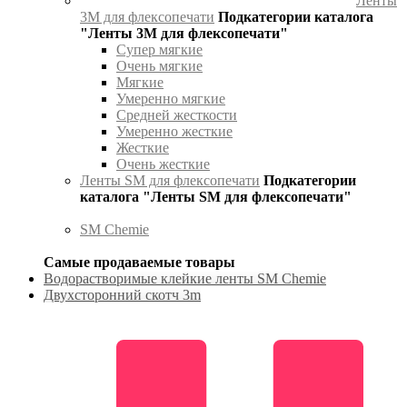
Ленты
3М для флексопечати
Подкатегории каталога
"Ленты 3М для флексопечати"
Супер мягкие
Очень мягкие
Мягкие
Умеренно мягкие
Средней жесткости
Умеренно жесткие
Жесткие
Очень жесткие
Ленты SM для флексопечати
Подкатегории
каталога "Ленты SM для флексопечати"
SM Chemie
Самые продаваемые товары
Водорастворимые клейкие ленты SM Chemie
Двухсторонний скотч 3m