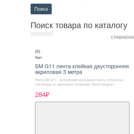
Поиск товара по каталогу
СРАВНЕНИЕ
(0)
Хит
SM G11 лента клейкая двусторонняя
акриловая 3 метра
Лента SM G11 - вспененная монтажная лента, полностью
состоящая из акрилового полимера. Лента предназ..
284₽