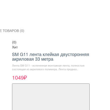
 ТОВАРОВ (0)
(0)
Хит
SM G11 лента клейкая двусторонняя
акриловая 33 метра
Лента SM G11 - вспененная монтажная лента, полностью
состоящая из акрилового полимера. Лента предназ..
1049₽