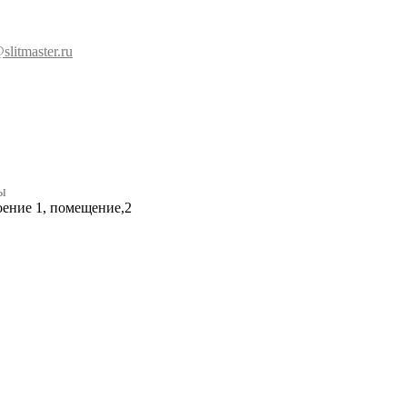
slitmaster.ru
ы
роение 1, помещение,2