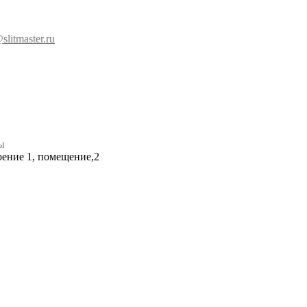
slitmaster.ru
ы
роение 1, помещение,2