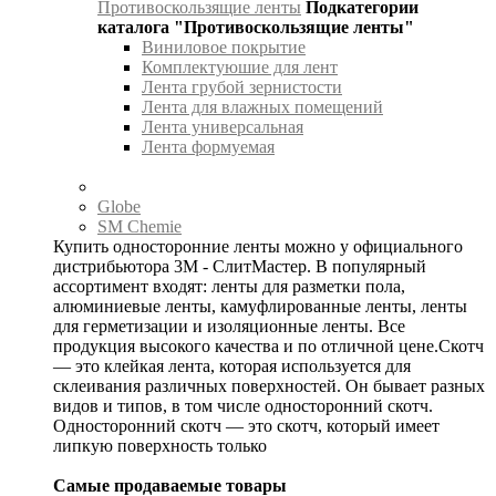
Противоскользящие ленты
Подкатегории
каталога "Противоскользящие ленты"
Виниловое покрытие
Комплектуюшие для лент
Лента грубой зернистости
Лента для влажных помещений
Лента универсальная
Лента формуемая
Globe
SM Chemie
Купить односторонние ленты можно у официального
дистрибьютора 3М - СлитМастер. В популярный
ассортимент входят: ленты для разметки пола,
алюминиевые ленты, камуфлированные ленты, ленты
для герметизации и изоляционные ленты. Все
продукция высокого качества и по отличной цене.Скотч
— это клейкая лента, которая используется для
склеивания различных поверхностей. Он бывает разных
видов и типов, в том числе односторонний скотч.
Односторонний скотч — это скотч, который имеет
липкую поверхность только
Самые продаваемые товары