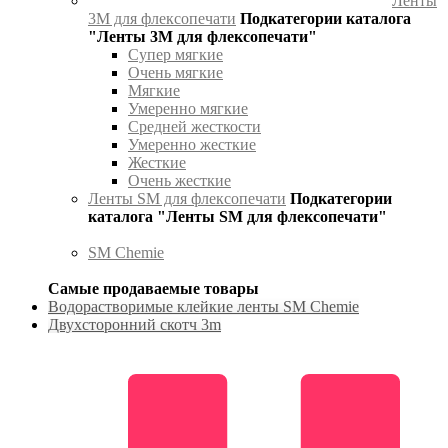
Ленты
3М для флексопечати
Подкатегории каталога
"Ленты 3М для флексопечати"
Супер мягкие
Очень мягкие
Мягкие
Умеренно мягкие
Средней жесткости
Умеренно жесткие
Жесткие
Очень жесткие
Ленты SM для флексопечати
Подкатегории
каталога "Ленты SM для флексопечати"
SM Chemie
Самые продаваемые товары
Водорастворимые клейкие ленты SM Chemie
Двухсторонний скотч 3m