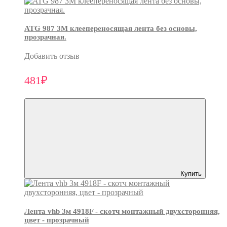
ATG 987 3М клеепереносящая лента без основы,
прозрачная.
Добавить отзыв
481₽
Купить
Лента vhb 3м 4918F - скотч монтажный двухсторонняя,
цвет - прозрачный