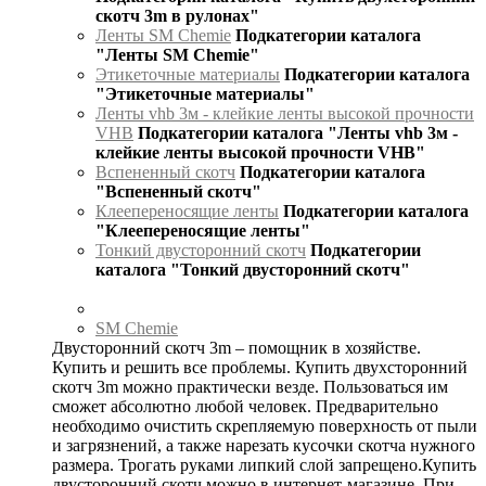
скотч 3m в рулонах"
Ленты SM Chemie
Подкатегории каталога
"Ленты SM Chemie"
Этикеточные материалы
Подкатегории каталога
"Этикеточные материалы"
Ленты vhb 3м - клейкие ленты высокой прочности
VHB
Подкатегории каталога "Ленты vhb 3м -
клейкие ленты высокой прочности VHB"
Вспененный скотч
Подкатегории каталога
"Вспененный скотч"
Клеепереносящие ленты
Подкатегории каталога
"Клеепереносящие ленты"
Тонкий двусторонний скотч
Подкатегории
каталога "Тонкий двусторонний скотч"
SM Chemie
Двусторонний скотч 3m – помощник в хозяйстве.
Купить и решить все проблемы. Купить двухсторонний
скотч 3m можно практически везде. Пользоваться им
сможет абсолютно любой человек. Предварительно
необходимо очистить скрепляемую поверхность от пыли
и загрязнений, а также нарезать кусочки скотча нужного
размера. Трогать руками липкий слой запрещено.Купить
двусторонний скотч можно в интернет-магазине. При