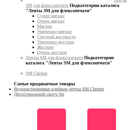
Ленты
3М для флексопечати
Подкатегории каталога
"Ленты 3М для флексопечати"
Супер мягкие
Очень мягкие
Мягкие
Умеренно мягкие
Средней жесткости
Умеренно жесткие
Жесткие
Очень жесткие
Ленты SM для флексопечати
Подкатегории
каталога "Ленты SM для флексопечати"
SM Chemie
Самые продаваемые товары
Водорастворимые клейкие ленты SM Chemie
Двухсторонний скотч 3m