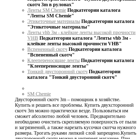
скотч 3m в рулонах"
Ленты SM Chemie
Подкатегории каталога
"Ленты SM Chemie"
Этикеточные материалы
Подкатегории каталога
"Этикеточные материалы"
Ленты vhb 3м - клейкие ленты высокой прочности
VHB
Подкатегории каталога "Ленты vhb 3м -
клейкие ленты высокой прочности VHB"
Вспененный скотч
Подкатегории каталога
"Вспененный скотч"
Клеепереносящие ленты
Подкатегории каталога
"Клеепереносящие ленты"
Тонкий двусторонний скотч
Подкатегории
каталога "Тонкий двусторонний скотч"
SM Chemie
Двусторонний скотч 3m – помощник в хозяйстве.
Купить и решить все проблемы. Купить двухсторонний
скотч 3m можно практически везде. Пользоваться им
сможет абсолютно любой человек. Предварительно
необходимо очистить скрепляемую поверхность от пыли
и загрязнений, а также нарезать кусочки скотча нужного
размера. Трогать руками липкий слой запрещено.Купить
двусторонний скотч можно в интернет-магазине. При