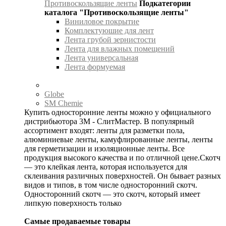
Противоскользящие ленты
Подкатегории
каталога "Противоскользящие ленты"
Виниловое покрытие
Комплектуюшие для лент
Лента грубой зернистости
Лента для влажных помещений
Лента универсальная
Лента формуемая
Globe
SM Chemie
Купить односторонние ленты можно у официального
дистрибьютора 3М - СлитМастер. В популярный
ассортимент входят: ленты для разметки пола,
алюминиевые ленты, камуфлированные ленты, ленты
для герметизации и изоляционные ленты. Все
продукция высокого качества и по отличной цене.Скотч
— это клейкая лента, которая используется для
склеивания различных поверхностей. Он бывает разных
видов и типов, в том числе односторонний скотч.
Односторонний скотч — это скотч, который имеет
липкую поверхность только
Самые продаваемые товары