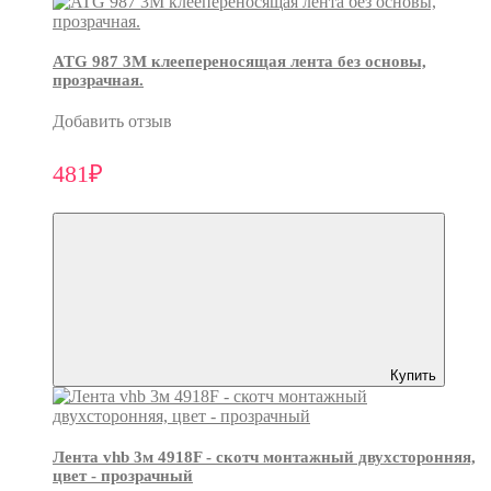
ATG 987 3М клеепереносящая лента без основы,
прозрачная.
Добавить отзыв
481₽
Купить
Лента vhb 3м 4918F - скотч монтажный двухсторонняя,
цвет - прозрачный