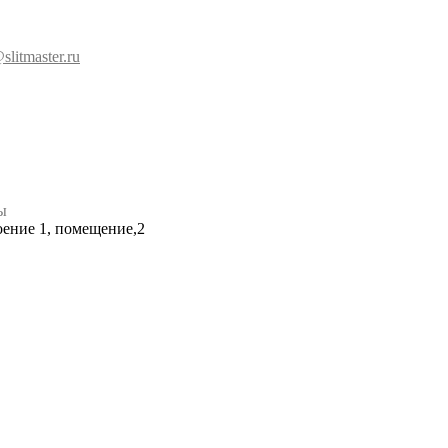
slitmaster.ru
ы
роение 1, помещение,2