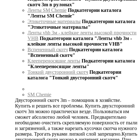
скотч 3m в рулонах"
Ленты SM Chemie
Подкатегории каталога
"Ленты SM Chemie"
Этикеточные материалы
Подкатегории каталога
"Этикеточные материалы"
Ленты vhb 3м - клейкие ленты высокой прочности
VHB
Подкатегории каталога "Ленты vhb 3м -
клейкие ленты высокой прочности VHB"
Вспененный скотч
Подкатегории каталога
"Вспененный скотч"
Клеепереносящие ленты
Подкатегории каталога
"Клеепереносящие ленты"
Тонкий двусторонний скотч
Подкатегории
каталога "Тонкий двусторонний скотч"
SM Chemie
Двусторонний скотч 3m – помощник в хозяйстве.
Купить и решить все проблемы. Купить двухсторонний
скотч 3m можно практически везде. Пользоваться им
сможет абсолютно любой человек. Предварительно
необходимо очистить скрепляемую поверхность от пыли
и загрязнений, а также нарезать кусочки скотча нужного
размера. Трогать руками липкий слой запрещено.Купить
двусторонний скотч можно в интернет-магазине. При