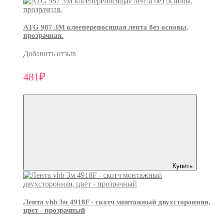
ATG 987 3М клеепереносящая лента без основы,
прозрачная.
Добавить отзыв
481₽
Купить
Лента vhb 3м 4918F - скотч монтажный двухсторонняя,
цвет - прозрачный