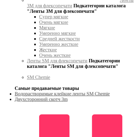
Ленты
3М для флексопечати
Подкатегории каталога
"Ленты 3М для флексопечати"
Супер мягкие
Очень мягкие
Мягкие
Умеренно мягкие
Средней жесткости
Умеренно жесткие
Жесткие
Очень жесткие
Ленты SM для флексопечати
Подкатегории
каталога "Ленты SM для флексопечати"
SM Chemie
Самые продаваемые товары
Водорастворимые клейкие ленты SM Chemie
Двухсторонний скотч 3m