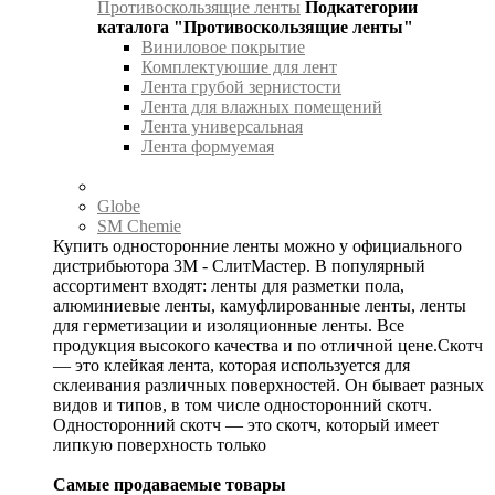
Противоскользящие ленты
Подкатегории
каталога "Противоскользящие ленты"
Виниловое покрытие
Комплектуюшие для лент
Лента грубой зернистости
Лента для влажных помещений
Лента универсальная
Лента формуемая
Globe
SM Chemie
Купить односторонние ленты можно у официального
дистрибьютора 3М - СлитМастер. В популярный
ассортимент входят: ленты для разметки пола,
алюминиевые ленты, камуфлированные ленты, ленты
для герметизации и изоляционные ленты. Все
продукция высокого качества и по отличной цене.Скотч
— это клейкая лента, которая используется для
склеивания различных поверхностей. Он бывает разных
видов и типов, в том числе односторонний скотч.
Односторонний скотч — это скотч, который имеет
липкую поверхность только
Самые продаваемые товары