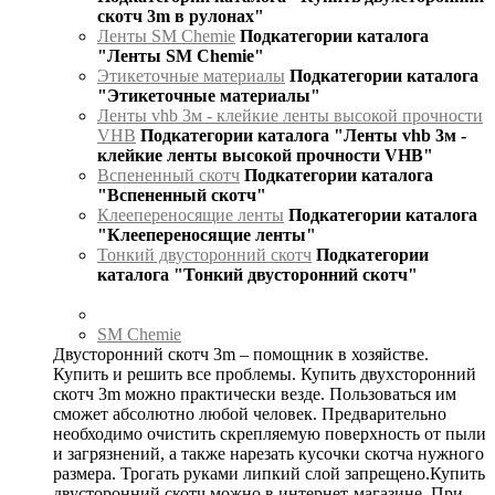
скотч 3m в рулонах"
Ленты SM Chemie
Подкатегории каталога
"Ленты SM Chemie"
Этикеточные материалы
Подкатегории каталога
"Этикеточные материалы"
Ленты vhb 3м - клейкие ленты высокой прочности
VHB
Подкатегории каталога "Ленты vhb 3м -
клейкие ленты высокой прочности VHB"
Вспененный скотч
Подкатегории каталога
"Вспененный скотч"
Клеепереносящие ленты
Подкатегории каталога
"Клеепереносящие ленты"
Тонкий двусторонний скотч
Подкатегории
каталога "Тонкий двусторонний скотч"
SM Chemie
Двусторонний скотч 3m – помощник в хозяйстве.
Купить и решить все проблемы. Купить двухсторонний
скотч 3m можно практически везде. Пользоваться им
сможет абсолютно любой человек. Предварительно
необходимо очистить скрепляемую поверхность от пыли
и загрязнений, а также нарезать кусочки скотча нужного
размера. Трогать руками липкий слой запрещено.Купить
двусторонний скотч можно в интернет-магазине. При