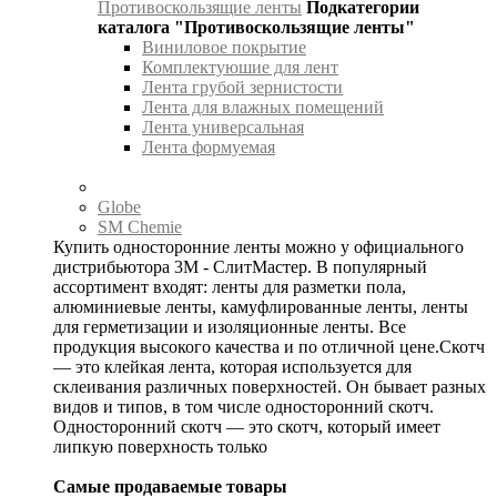
Противоскользящие ленты
Подкатегории
каталога "Противоскользящие ленты"
Виниловое покрытие
Комплектуюшие для лент
Лента грубой зернистости
Лента для влажных помещений
Лента универсальная
Лента формуемая
Globe
SM Chemie
Купить односторонние ленты можно у официального
дистрибьютора 3М - СлитМастер. В популярный
ассортимент входят: ленты для разметки пола,
алюминиевые ленты, камуфлированные ленты, ленты
для герметизации и изоляционные ленты. Все
продукция высокого качества и по отличной цене.Скотч
— это клейкая лента, которая используется для
склеивания различных поверхностей. Он бывает разных
видов и типов, в том числе односторонний скотч.
Односторонний скотч — это скотч, который имеет
липкую поверхность только
Самые продаваемые товары