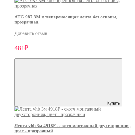
ATG 987 3М клеепереносящая лента без основы,
прозрачная.
Добавить отзыв
481₽
Купить
Лента vhb 3м 4918F - скотч монтажный двухсторонняя,
цвет - прозрачный