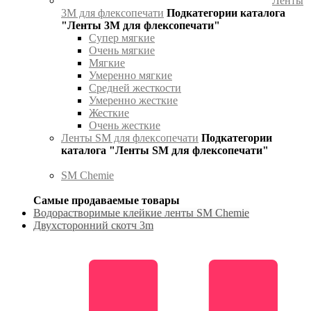
Ленты
3М для флексопечати
Подкатегории каталога
"Ленты 3М для флексопечати"
Супер мягкие
Очень мягкие
Мягкие
Умеренно мягкие
Средней жесткости
Умеренно жесткие
Жесткие
Очень жесткие
Ленты SM для флексопечати
Подкатегории
каталога "Ленты SM для флексопечати"
SM Chemie
Самые продаваемые товары
Водорастворимые клейкие ленты SM Chemie
Двухсторонний скотч 3m