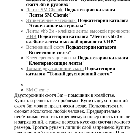
скотч 3m в рулонах"
Ленты SM Chemie
Подкатегории каталога
"Ленты SM Chemie"
Этикеточные материалы
Подкатегории каталога
"Этикеточные материалы"
Ленты vhb 3м - клейкие ленты высокой прочности
VHB
Подкатегории каталога "Ленты vhb 3м -
клейкие ленты высокой прочности VHB"
Вспененный скотч
Подкатегории каталога
"Вспененный скотч"
Клеепереносящие ленты
Подкатегории каталога
"Клеепереносящие ленты"
Тонкий двусторонний скотч
Подкатегории
каталога "Тонкий двусторонний скотч"
SM Chemie
Двусторонний скотч 3m – помощник в хозяйстве.
Купить и решить все проблемы. Купить двухсторонний
скотч 3m можно практически везде. Пользоваться им
сможет абсолютно любой человек. Предварительно
необходимо очистить скрепляемую поверхность от пыли
и загрязнений, а также нарезать кусочки скотча нужного
размера. Трогать руками липкий слой запрещено.Купить
двусторонний скотч можно в интернет-магазине. При