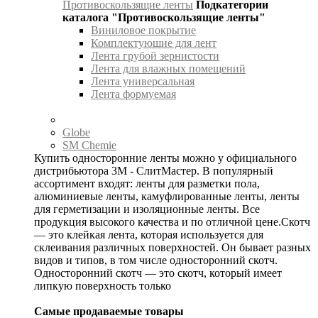
Противоскользящие ленты
Подкатегории
каталога "Противоскользящие ленты"
Виниловое покрытие
Комплектуюшие для лент
Лента грубой зернистости
Лента для влажных помещений
Лента универсальная
Лента формуемая
Globe
SM Chemie
Купить односторонние ленты можно у официального
дистрибьютора 3М - СлитМастер. В популярный
ассортимент входят: ленты для разметки пола,
алюминиевые ленты, камуфлированные ленты, ленты
для герметизации и изоляционные ленты. Все
продукция высокого качества и по отличной цене.Скотч
— это клейкая лента, которая используется для
склеивания различных поверхностей. Он бывает разных
видов и типов, в том числе односторонний скотч.
Односторонний скотч — это скотч, который имеет
липкую поверхность только
Самые продаваемые товары