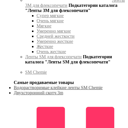
Ленты
3М для флексопечати
Подкатегории каталога
"Ленты 3М для флексопечати"
Супер мягкие
Очень мягкие
Мягкие
Умеренно мягкие
Средней жесткости
Умеренно жесткие
Жесткие
Очень жесткие
Ленты SM для флексопечати
Подкатегории
каталога "Ленты SM для флексопечати"
SM Chemie
Самые продаваемые товары
Водорастворимые клейкие ленты SM Chemie
Двухсторонний скотч 3m