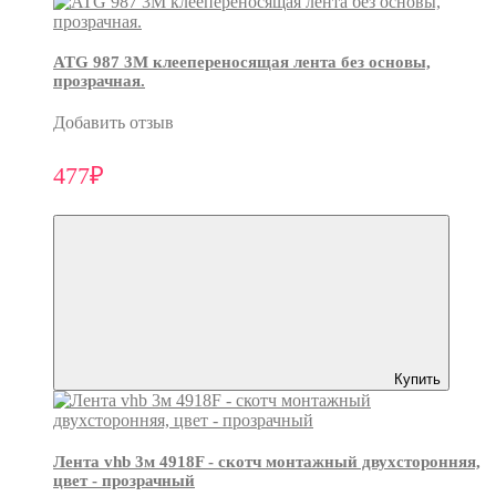
ATG 987 3М клеепереносящая лента без основы,
прозрачная.
Добавить отзыв
477₽
Купить
Лента vhb 3м 4918F - скотч монтажный двухсторонняя,
цвет - прозрачный