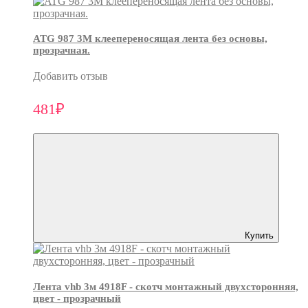
ATG 987 3М клеепереносящая лента без основы,
прозрачная.
Добавить отзыв
481₽
Купить
Лента vhb 3м 4918F - скотч монтажный двухсторонняя,
цвет - прозрачный