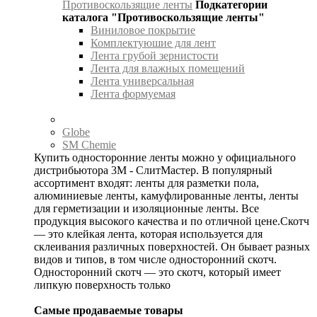
Противоскользящие ленты
Подкатегории
каталога "Противоскользящие ленты"
Виниловое покрытие
Комплектуюшие для лент
Лента грубой зернистости
Лента для влажных помещений
Лента универсальная
Лента формуемая
Globe
SM Chemie
Купить односторонние ленты можно у официального
дистрибьютора 3М - СлитМастер. В популярный
ассортимент входят: ленты для разметки пола,
алюминиевые ленты, камуфлированные ленты, ленты
для герметизации и изоляционные ленты. Все
продукция высокого качества и по отличной цене.Скотч
— это клейкая лента, которая используется для
склеивания различных поверхностей. Он бывает разных
видов и типов, в том числе односторонний скотч.
Односторонний скотч — это скотч, который имеет
липкую поверхность только
Самые продаваемые товары