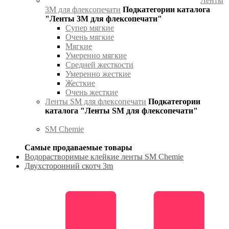
Ленты
3М для флексопечати
Подкатегории каталога
"Ленты 3М для флексопечати"
Супер мягкие
Очень мягкие
Мягкие
Умеренно мягкие
Средней жесткости
Умеренно жесткие
Жесткие
Очень жесткие
Ленты SM для флексопечати
Подкатегории
каталога "Ленты SM для флексопечати"
SM Chemie
Самые продаваемые товары
Водорастворимые клейкие ленты SM Chemie
Двухсторонний скотч 3m