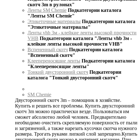
скотч 3m в рулонах"
Ленты SM Chemie
Подкатегории каталога
"Ленты SM Chemie"
Этикеточные материалы
Подкатегории каталога
"Этикеточные материалы"
Ленты vhb 3м - клейкие ленты высокой прочности
VHB
Подкатегории каталога "Ленты vhb 3м -
клейкие ленты высокой прочности VHB"
Вспененный скотч
Подкатегории каталога
"Вспененный скотч"
Клеепереносящие ленты
Подкатегории каталога
"Клеепереносящие ленты"
Тонкий двусторонний скотч
Подкатегории
каталога "Тонкий двусторонний скотч"
SM Chemie
Двусторонний скотч 3m – помощник в хозяйстве.
Купить и решить все проблемы. Купить двухсторонний
скотч 3m можно практически везде. Пользоваться им
сможет абсолютно любой человек. Предварительно
необходимо очистить скрепляемую поверхность от пыли
и загрязнений, а также нарезать кусочки скотча нужного
размера. Трогать руками липкий слой запрещено.Купить
двусторонний скотч можно в интернет-магазине. При