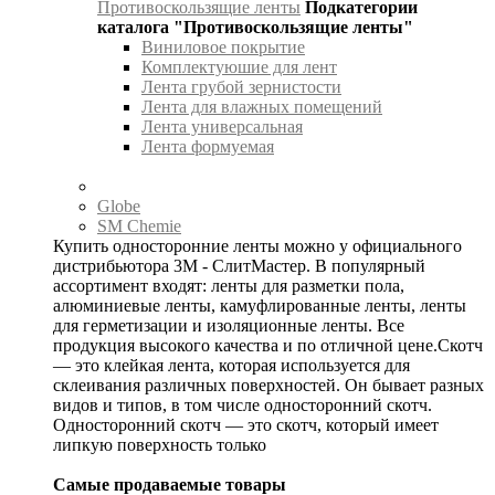
Противоскользящие ленты
Подкатегории
каталога "Противоскользящие ленты"
Виниловое покрытие
Комплектуюшие для лент
Лента грубой зернистости
Лента для влажных помещений
Лента универсальная
Лента формуемая
Globe
SM Chemie
Купить односторонние ленты можно у официального
дистрибьютора 3М - СлитМастер. В популярный
ассортимент входят: ленты для разметки пола,
алюминиевые ленты, камуфлированные ленты, ленты
для герметизации и изоляционные ленты. Все
продукция высокого качества и по отличной цене.Скотч
— это клейкая лента, которая используется для
склеивания различных поверхностей. Он бывает разных
видов и типов, в том числе односторонний скотч.
Односторонний скотч — это скотч, который имеет
липкую поверхность только
Самые продаваемые товары