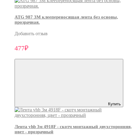
ATG 987 3М клеепереносящая лента без основы,
прозрачная.
Добавить отзыв
477₽
Купить
Лента vhb 3м 4918F - скотч монтажный двухсторонняя,
цвет - прозрачный