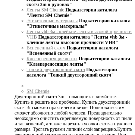
скотч 3m в рулонах"
Ленты SM Chemie
Подкатегории каталога
"Ленты SM Chemie"
Этикеточные материалы
Подкатегории каталога
"Этикеточные материалы"
Ленты vhb 3м - клейкие ленты высокой прочности
VHB
Подкатегории каталога "Ленты vhb 3м -
клейкие ленты высокой прочности VHB"
Вспененный скотч
Подкатегории каталога
"Вспененный скотч"
Клеепереносящие ленты
Подкатегории каталога
"Клеепереносящие ленты"
Тонкий двусторонний скотч
Подкатегории
каталога "Тонкий двусторонний скотч"
SM Chemie
Двусторонний скотч 3m – помощник в хозяйстве.
Купить и решить все проблемы. Купить двухсторонний
скотч 3m можно практически везде. Пользоваться им
сможет абсолютно любой человек. Предварительно
необходимо очистить скрепляемую поверхность от пыли
и загрязнений, а также нарезать кусочки скотча нужного
размера. Трогать руками липкий слой запрещено.Купить
двусторонний скотч можно в интернет-магазине. При