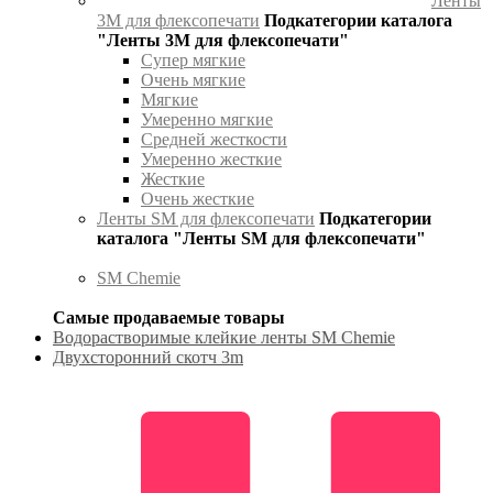
Ленты
3М для флексопечати
Подкатегории каталога
"Ленты 3М для флексопечати"
Супер мягкие
Очень мягкие
Мягкие
Умеренно мягкие
Средней жесткости
Умеренно жесткие
Жесткие
Очень жесткие
Ленты SM для флексопечати
Подкатегории
каталога "Ленты SM для флексопечати"
SM Chemie
Самые продаваемые товары
Водорастворимые клейкие ленты SM Chemie
Двухсторонний скотч 3m