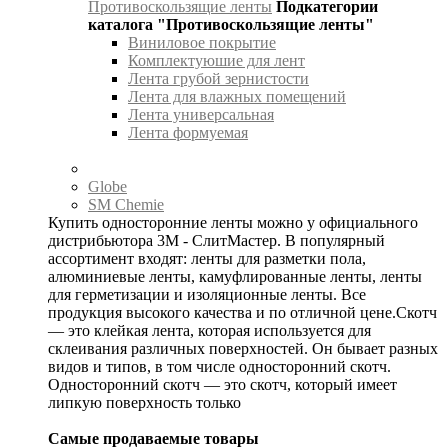
Противоскользящие ленты
Подкатегории
каталога "Противоскользящие ленты"
Виниловое покрытие
Комплектуюшие для лент
Лента грубой зернистости
Лента для влажных помещений
Лента универсальная
Лента формуемая
Globe
SM Chemie
Купить односторонние ленты можно у официального
дистрибьютора 3М - СлитМастер. В популярный
ассортимент входят: ленты для разметки пола,
алюминиевые ленты, камуфлированные ленты, ленты
для герметизации и изоляционные ленты. Все
продукция высокого качества и по отличной цене.Скотч
— это клейкая лента, которая используется для
склеивания различных поверхностей. Он бывает разных
видов и типов, в том числе односторонний скотч.
Односторонний скотч — это скотч, который имеет
липкую поверхность только
Самые продаваемые товары