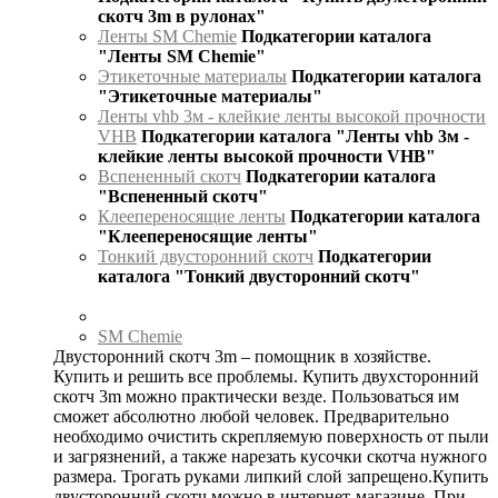
скотч 3m в рулонах"
Ленты SM Chemie
Подкатегории каталога
"Ленты SM Chemie"
Этикеточные материалы
Подкатегории каталога
"Этикеточные материалы"
Ленты vhb 3м - клейкие ленты высокой прочности
VHB
Подкатегории каталога "Ленты vhb 3м -
клейкие ленты высокой прочности VHB"
Вспененный скотч
Подкатегории каталога
"Вспененный скотч"
Клеепереносящие ленты
Подкатегории каталога
"Клеепереносящие ленты"
Тонкий двусторонний скотч
Подкатегории
каталога "Тонкий двусторонний скотч"
SM Chemie
Двусторонний скотч 3m – помощник в хозяйстве.
Купить и решить все проблемы. Купить двухсторонний
скотч 3m можно практически везде. Пользоваться им
сможет абсолютно любой человек. Предварительно
необходимо очистить скрепляемую поверхность от пыли
и загрязнений, а также нарезать кусочки скотча нужного
размера. Трогать руками липкий слой запрещено.Купить
двусторонний скотч можно в интернет-магазине. При