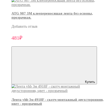
ATG 987 3М клеепереносящая лента без основы,
прозрачная.
Добавить отзыв
481₽
Купить
Лента vhb 3м 4918F - скотч монтажный двухсторонняя,
цвет - прозрачный