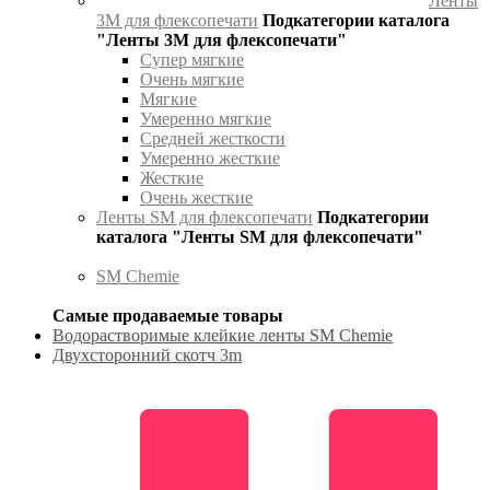
Ленты
3М для флексопечати
Подкатегории каталога
"Ленты 3М для флексопечати"
Супер мягкие
Очень мягкие
Мягкие
Умеренно мягкие
Средней жесткости
Умеренно жесткие
Жесткие
Очень жесткие
Ленты SM для флексопечати
Подкатегории
каталога "Ленты SM для флексопечати"
SM Chemie
Самые продаваемые товары
Водорастворимые клейкие ленты SM Chemie
Двухсторонний скотч 3m