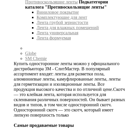
Противоскользящие ленты
Подкатегории
каталога "Противоскользящие ленты"
Виниловое покрытие
Комплектуюшие для лент
Лента грубой зернистости
Лента для влажных помещений
Лента универсальная
Лента формуемая
Globe
SM Chemie
Купить односторонние ленты можно у официального
дистрибьютора 3М - СлитМастер. В популярный
ассортимент входят: ленты для разметки пола,
алюминиевые ленты, камуфлированные ленты, ленты
для герметизации и изоляционные ленты. Все
продукция высокого качества и по отличной цене.Скотч
— это клейкая лента, которая используется для
склеивания различных поверхностей. Он бывает разных
видов и типов, в том числе односторонний скотч.
Односторонний скотч — это скотч, который имеет
липкую поверхность только
Самые продаваемые товары