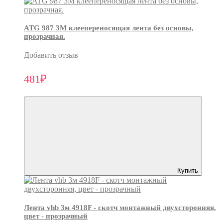
ATG 987 3М клеепереносящая лента без основы,
прозрачная.
Добавить отзыв
481₽
Купить
Лента vhb 3м 4918F - скотч монтажный двухсторонняя,
цвет - прозрачный