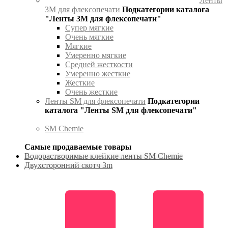
Ленты
3М для флексопечати
Подкатегории каталога
"Ленты 3М для флексопечати"
Супер мягкие
Очень мягкие
Мягкие
Умеренно мягкие
Средней жесткости
Умеренно жесткие
Жесткие
Очень жесткие
Ленты SM для флексопечати
Подкатегории
каталога "Ленты SM для флексопечати"
SM Chemie
Самые продаваемые товары
Водорастворимые клейкие ленты SM Chemie
Двухсторонний скотч 3m