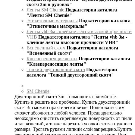
скотч 3m в рулонах"
Ленты SM Chemie
Подкатегории каталога
"Ленты SM Chemie"
Этикеточные материалы
Подкатегории каталога
"Этикеточные материалы"
Ленты vhb 3м - клейкие ленты высокой прочности
VHB
Подкатегории каталога "Ленты vhb 3м -
клейкие ленты высокой прочности VHB"
Вспененный скотч
Подкатегории каталога
"Вспененный скотч"
Клеепереносящие ленты
Подкатегории каталога
"Клеепереносящие ленты"
Тонкий двусторонний скотч
Подкатегории
каталога "Тонкий двусторонний скотч"
SM Chemie
Двусторонний скотч 3m – помощник в хозяйстве.
Купить и решить все проблемы. Купить двухсторонний
скотч 3m можно практически везде. Пользоваться им
сможет абсолютно любой человек. Предварительно
необходимо очистить скрепляемую поверхность от пыли
и загрязнений, а также нарезать кусочки скотча нужного
размера. Трогать руками липкий слой запрещено.Купить
двусторонний скотч можно в интернет-магазине. При