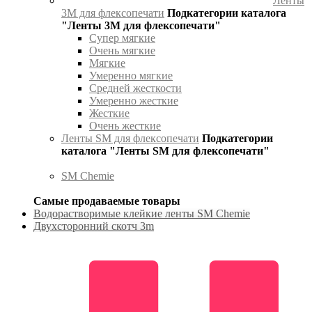
Ленты
3М для флексопечати
Подкатегории каталога
"Ленты 3М для флексопечати"
Супер мягкие
Очень мягкие
Мягкие
Умеренно мягкие
Средней жесткости
Умеренно жесткие
Жесткие
Очень жесткие
Ленты SM для флексопечати
Подкатегории
каталога "Ленты SM для флексопечати"
SM Chemie
Самые продаваемые товары
Водорастворимые клейкие ленты SM Chemie
Двухсторонний скотч 3m