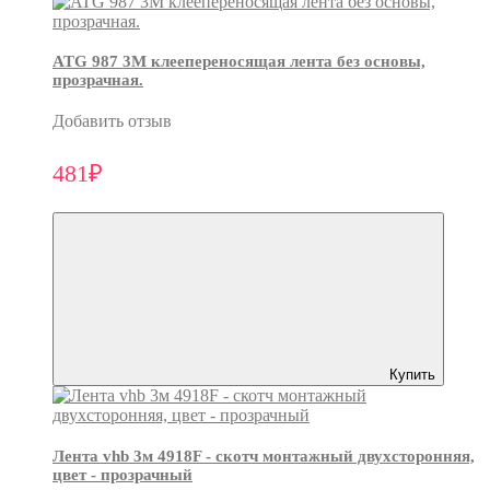
ATG 987 3М клеепереносящая лента без основы,
прозрачная.
Добавить отзыв
481₽
Купить
Лента vhb 3м 4918F - скотч монтажный двухсторонняя,
цвет - прозрачный