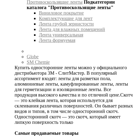
Противоскользящие ленты
Подкатегории
каталога "Противоскользящие ленты"
Виниловое покрытие
Комплектуюшие для лент
Лента грубой зернистости
Лента для влажных помещений
Лента универсальная
Лента формуемая
Globe
SM Chemie
Купить односторонние ленты можно у официального
дистрибьютора 3М - СлитМастер. В популярный
ассортимент входят: ленты для разметки пола,
алюминиевые ленты, камуфлированные ленты, ленты
для герметизации и изоляционные ленты. Все
продукция высокого качества и по отличной цене.Скотч
— это клейкая лента, которая используется для
склеивания различных поверхностей. Он бывает разных
видов и типов, в том числе односторонний скотч.
Односторонний скотч — это скотч, который имеет
липкую поверхность только
Самые продаваемые товары