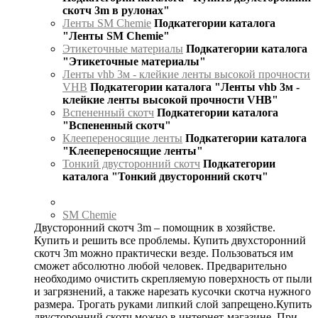
скотч 3m в рулонах"
Ленты SM Chemie
Подкатегории каталога
"Ленты SM Chemie"
Этикеточные материалы
Подкатегории каталога
"Этикеточные материалы"
Ленты vhb 3м - клейкие ленты высокой прочности
VHB
Подкатегории каталога "Ленты vhb 3м -
клейкие ленты высокой прочности VHB"
Вспененный скотч
Подкатегории каталога
"Вспененный скотч"
Клеепереносящие ленты
Подкатегории каталога
"Клеепереносящие ленты"
Тонкий двусторонний скотч
Подкатегории
каталога "Тонкий двусторонний скотч"
SM Chemie
Двусторонний скотч 3m – помощник в хозяйстве.
Купить и решить все проблемы. Купить двухсторонний
скотч 3m можно практически везде. Пользоваться им
сможет абсолютно любой человек. Предварительно
необходимо очистить скрепляемую поверхность от пыли
и загрязнений, а также нарезать кусочки скотча нужного
размера. Трогать руками липкий слой запрещено.Купить
двусторонний скотч можно в интернет-магазине. При