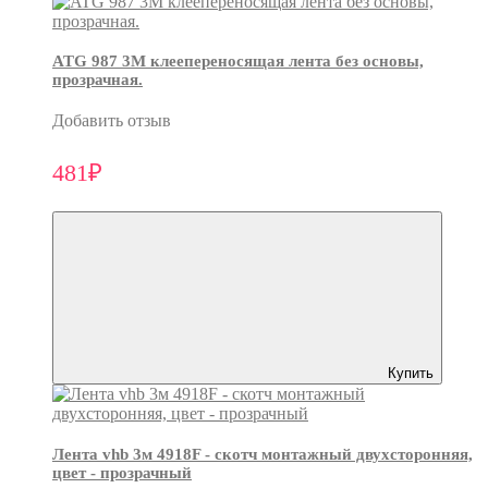
ATG 987 3М клеепереносящая лента без основы,
прозрачная.
Добавить отзыв
481₽
Купить
Лента vhb 3м 4918F - скотч монтажный двухсторонняя,
цвет - прозрачный