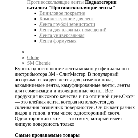
Противоскользящие ленты
Подкатегории
каталога "Противоскользящие ленты"
Виниловое покрытие
Комплектуюшие для лент
Лента грубой зернистости
Лента для влажных помещений
Лента универсальная
Лента формуемая
Globe
SM Chemie
Купить односторонние ленты можно у официального
дистрибьютора 3М - СлитМастер. В популярный
ассортимент входят: ленты для разметки пола,
алюминиевые ленты, камуфлированные ленты, ленты
для герметизации и изоляционные ленты. Все
продукция высокого качества и по отличной цене.Скотч
— это клейкая лента, которая используется для
склеивания различных поверхностей. Он бывает разных
видов и типов, в том числе односторонний скотч.
Односторонний скотч — это скотч, который имеет
липкую поверхность только
Самые продаваемые товары