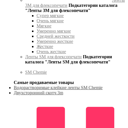
Ленты
3М для флексопечати
Подкатегории каталога
"Ленты 3М для флексопечати"
Супер мягкие
Очень мягкие
Мягкие
Умеренно мягкие
Средней жесткости
Умеренно жесткие
Жесткие
Очень жесткие
Ленты SM для флексопечати
Подкатегории
каталога "Ленты SM для флексопечати"
SM Chemie
Самые продаваемые товары
Водорастворимые клейкие ленты SM Chemie
Двухсторонний скотч 3m