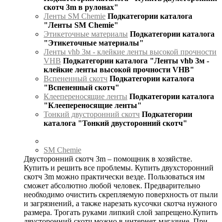
скотч 3m в рулонах"
Ленты SM Chemie
Подкатегории каталога
"Ленты SM Chemie"
Этикеточные материалы
Подкатегории каталога
"Этикеточные материалы"
Ленты vhb 3м - клейкие ленты высокой прочности
VHB
Подкатегории каталога "Ленты vhb 3м -
клейкие ленты высокой прочности VHB"
Вспененный скотч
Подкатегории каталога
"Вспененный скотч"
Клеепереносящие ленты
Подкатегории каталога
"Клеепереносящие ленты"
Тонкий двусторонний скотч
Подкатегории
каталога "Тонкий двусторонний скотч"
SM Chemie
Двусторонний скотч 3m – помощник в хозяйстве.
Купить и решить все проблемы. Купить двухсторонний
скотч 3m можно практически везде. Пользоваться им
сможет абсолютно любой человек. Предварительно
необходимо очистить скрепляемую поверхность от пыли
и загрязнений, а также нарезать кусочки скотча нужного
размера. Трогать руками липкий слой запрещено.Купить
двусторонний скотч можно в интернет-магазине. При