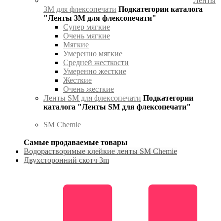
Ленты
3М для флексопечати
Подкатегории каталога
"Ленты 3М для флексопечати"
Супер мягкие
Очень мягкие
Мягкие
Умеренно мягкие
Средней жесткости
Умеренно жесткие
Жесткие
Очень жесткие
Ленты SM для флексопечати
Подкатегории
каталога "Ленты SM для флексопечати"
SM Chemie
Самые продаваемые товары
Водорастворимые клейкие ленты SM Chemie
Двухсторонний скотч 3m