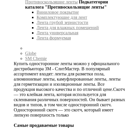
Противоскользящие ленты
Подкатегории
каталога "Противоскользящие ленты"
Виниловое покрытие
Комплектуюшие для лент
Лента грубой зернистости
Лента для влажных помещений
Лента универсальная
Лента формуемая
Globe
SM Chemie
Купить односторонние ленты можно у официального
дистрибьютора 3М - СлитМастер. В популярный
ассортимент входят: ленты для разметки пола,
алюминиевые ленты, камуфлированные ленты, ленты
для герметизации и изоляционные ленты. Все
продукция высокого качества и по отличной цене.Скотч
— это клейкая лента, которая используется для
склеивания различных поверхностей. Он бывает разных
видов и типов, в том числе односторонний скотч.
Односторонний скотч — это скотч, который имеет
липкую поверхность только
Самые продаваемые товары