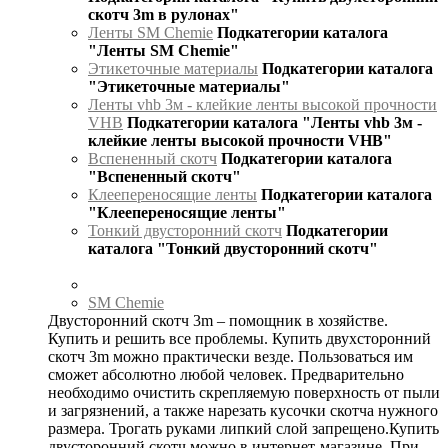
скотч 3m в рулонах"
Ленты SM Chemie
Подкатегории каталога
"Ленты SM Chemie"
Этикеточные материалы
Подкатегории каталога
"Этикеточные материалы"
Ленты vhb 3м - клейкие ленты высокой прочности
VHB
Подкатегории каталога "Ленты vhb 3м -
клейкие ленты высокой прочности VHB"
Вспененный скотч
Подкатегории каталога
"Вспененный скотч"
Клеепереносящие ленты
Подкатегории каталога
"Клеепереносящие ленты"
Тонкий двусторонний скотч
Подкатегории
каталога "Тонкий двусторонний скотч"
SM Chemie
Двусторонний скотч 3m – помощник в хозяйстве.
Купить и решить все проблемы. Купить двухсторонний
скотч 3m можно практически везде. Пользоваться им
сможет абсолютно любой человек. Предварительно
необходимо очистить скрепляемую поверхность от пыли
и загрязнений, а также нарезать кусочки скотча нужного
размера. Трогать руками липкий слой запрещено.Купить
двусторонний скотч можно в интернет-магазине. При