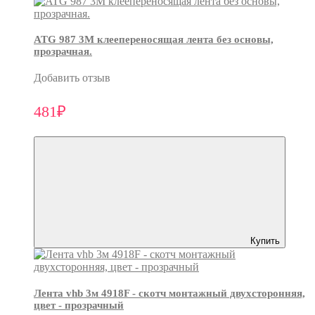
ATG 987 3М клеепереносящая лента без основы,
прозрачная.
Добавить отзыв
481₽
Купить
Лента vhb 3м 4918F - скотч монтажный двухсторонняя,
цвет - прозрачный