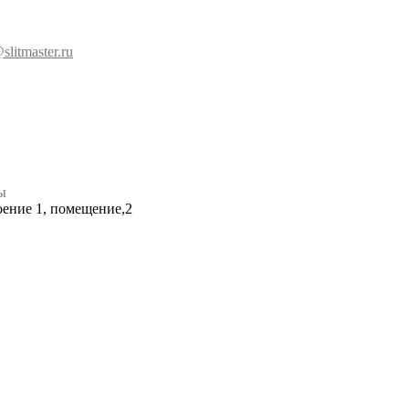
slitmaster.ru
ы
роение 1, помещение,2