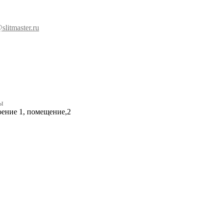
slitmaster.ru
ы
роение 1, помещение,2