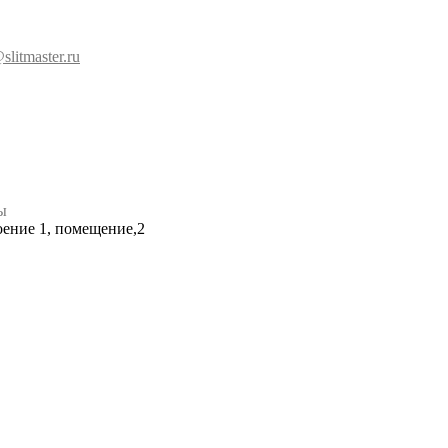
slitmaster.ru
ы
роение 1, помещение,2