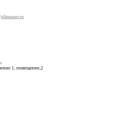
slitmaster.ru
ы
роение 1, помещение,2