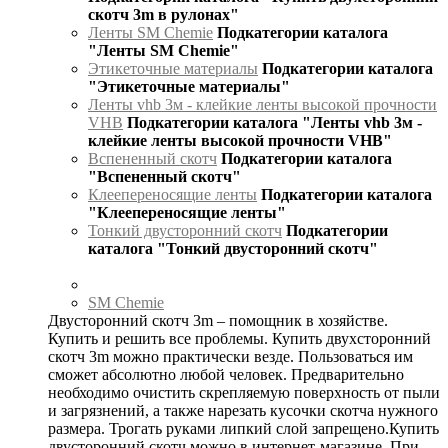
скотч 3m в рулонах"
Ленты SM Chemie
Подкатегории каталога
"Ленты SM Chemie"
Этикеточные материалы
Подкатегории каталога
"Этикеточные материалы"
Ленты vhb 3м - клейкие ленты высокой прочности
VHB
Подкатегории каталога "Ленты vhb 3м -
клейкие ленты высокой прочности VHB"
Вспененный скотч
Подкатегории каталога
"Вспененный скотч"
Клеепереносящие ленты
Подкатегории каталога
"Клеепереносящие ленты"
Тонкий двусторонний скотч
Подкатегории
каталога "Тонкий двусторонний скотч"
SM Chemie
Двусторонний скотч 3m – помощник в хозяйстве.
Купить и решить все проблемы. Купить двухсторонний
скотч 3m можно практически везде. Пользоваться им
сможет абсолютно любой человек. Предварительно
необходимо очистить скрепляемую поверхность от пыли
и загрязнений, а также нарезать кусочки скотча нужного
размера. Трогать руками липкий слой запрещено.Купить
двусторонний скотч можно в интернет-магазине. При