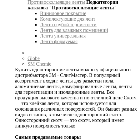
Противоскользящие ленты
Подкатегории
каталога "Противоскользящие ленты"
Виниловое покрытие
Комплектуюшие для лент
Лента грубой зернистости
Лента для влажных помещений
Лента универсальная
Лента формуемая
Globe
SM Chemie
Купить односторонние ленты можно у официального
дистрибьютора 3М - СлитМастер. В популярный
ассортимент входят: ленты для разметки пола,
алюминиевые ленты, камуфлированные ленты, ленты
для герметизации и изоляционные ленты. Все
продукция высокого качества и по отличной цене.Скотч
— это клейкая лента, которая используется для
склеивания различных поверхностей. Он бывает разных
видов и типов, в том числе односторонний скотч.
Односторонний скотч — это скотч, который имеет
липкую поверхность только
Самые продаваемые товары