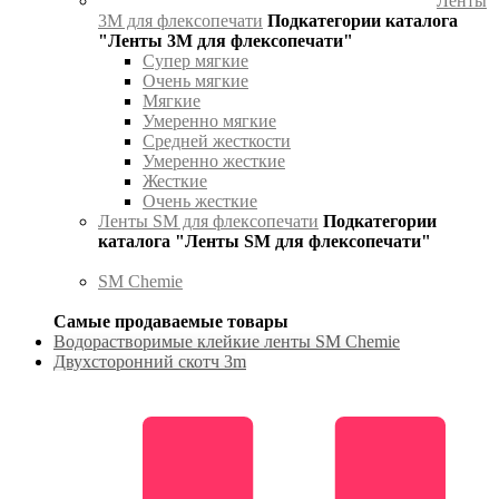
Ленты
3М для флексопечати
Подкатегории каталога
"Ленты 3М для флексопечати"
Супер мягкие
Очень мягкие
Мягкие
Умеренно мягкие
Средней жесткости
Умеренно жесткие
Жесткие
Очень жесткие
Ленты SM для флексопечати
Подкатегории
каталога "Ленты SM для флексопечати"
SM Chemie
Самые продаваемые товары
Водорастворимые клейкие ленты SM Chemie
Двухсторонний скотч 3m