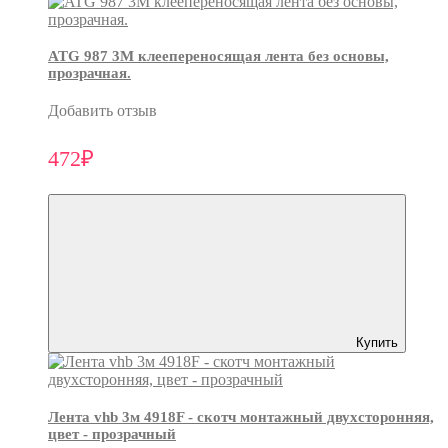
ATG 987 3М клеепереносящая лента без основы,
прозрачная.
Добавить отзыв
472₽
Купить
Лента vhb 3м 4918F - скотч монтажный двухсторонняя,
цвет - прозрачный