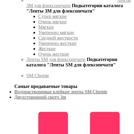
Ленты
3М для флексопечати
Подкатегории каталога
"Ленты 3М для флексопечати"
Супер мягкие
Очень мягкие
Мягкие
Умеренно мягкие
Средней жесткости
Умеренно жесткие
Жесткие
Очень жесткие
Ленты SM для флексопечати
Подкатегории
каталога "Ленты SM для флексопечати"
SM Chemie
Самые продаваемые товары
Водорастворимые клейкие ленты SM Chemie
Двухсторонний скотч 3m