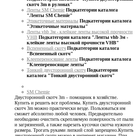
скотч 3m в рулонах"
Ленты SM Chemie
Подкатегории каталога
"Ленты SM Chemie"
Этикеточные материалы
Подкатегории каталога
"Этикеточные материалы"
Ленты vhb 3м - клейкие ленты высокой прочности
VHB
Подкатегории каталога "Ленты vhb 3м -
клейкие ленты высокой прочности VHB"
Вспененный скотч
Подкатегории каталога
"Вспененный скотч"
Клеепереносящие ленты
Подкатегории каталога
"Клеепереносящие ленты"
Тонкий двусторонний скотч
Подкатегории
каталога "Тонкий двусторонний скотч"
SM Chemie
Двусторонний скотч 3m – помощник в хозяйстве.
Купить и решить все проблемы. Купить двухсторонний
скотч 3m можно практически везде. Пользоваться им
сможет абсолютно любой человек. Предварительно
необходимо очистить скрепляемую поверхность от пыли
и загрязнений, а также нарезать кусочки скотча нужного
размера. Трогать руками липкий слой запрещено.Купить
двусторонний скотч можно в интернет-магазине. При