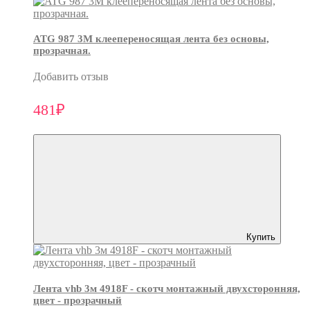
ATG 987 3М клеепереносящая лента без основы,
прозрачная.
Добавить отзыв
481₽
Купить
Лента vhb 3м 4918F - скотч монтажный двухсторонняя,
цвет - прозрачный