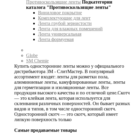
Противоскользящие ленты
Подкатегории
каталога "Противоскользящие ленты"
Виниловое покрытие
Комплектуюшие для лент
Лента грубой зернистости
Лента для влажных помещений
Лента универсальная
Лента формуемая
Globe
SM Chemie
Купить односторонние ленты можно у официального
дистрибьютора 3М - СлитМастер. В популярный
ассортимент входят: ленты для разметки пола,
алюминиевые ленты, камуфлированные ленты, ленты
для герметизации и изоляционные ленты. Все
продукция высокого качества и по отличной цене.Скотч
— это клейкая лента, которая используется для
склеивания различных поверхностей. Он бывает разных
видов и типов, в том числе односторонний скотч.
Односторонний скотч — это скотч, который имеет
липкую поверхность только
Самые продаваемые товары