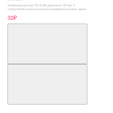
Шлифовальный круг PS 33 BK диаметром 150 мм, 9
отверстий.Высококачественный шлифовальный диск, идеал..
32₽