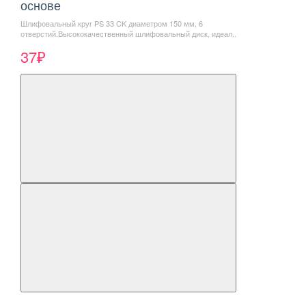
основе
Шлифовальный круг PS 33 CK диаметром 150 мм, 6
отверстий.Высококачественный шлифовальный диск, идеал..
37₽