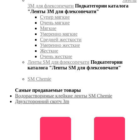
Ленты
3М для флексопечати
Подкатегории каталога
"Ленты 3М для флексопечати"
Супер мягкие
Очень мягкие
Мягкие
Умеренно мягкие
Средней жесткости
Умеренно жесткие
Жесткие
Очень жесткие
Ленты SM для флексопечати
Подкатегории
каталога "Ленты SM для флексопечати"
SM Chemie
Самые продаваемые товары
Водорастворимые клейкие ленты SM Chemie
Двухсторонний скотч 3m