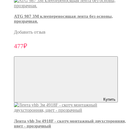
ATG 987 3М клеепереносящая лента без основы,
прозрачная.
Добавить отзыв
477₽
Купить
Лента vhb 3м 4918F - скотч монтажный двухсторонняя,
цвет - прозрачный