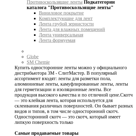
Противоскользящие ленты
Подкатегории
каталога "Противоскользящие ленты"
Виниловое покрытие
Комплектуюшие для лент
Лента грубой зернистости
Лента для влажных помещений
Лента универсальная
Лента формуемая
Globe
SM Chemie
Купить односторонние ленты можно у официального
дистрибьютора 3М - СлитМастер. В популярный
ассортимент входят: ленты для разметки пола,
алюминиевые ленты, камуфлированные ленты, ленты
для герметизации и изоляционные ленты. Все
продукция высокого качества и по отличной цене.Скотч
— это клейкая лента, которая используется для
склеивания различных поверхностей. Он бывает разных
видов и типов, в том числе односторонний скотч.
Односторонний скотч — это скотч, который имеет
липкую поверхность только
Самые продаваемые товары