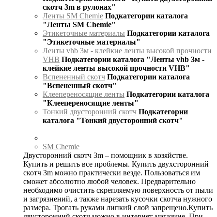
скотч 3m в рулонах"
Ленты SM Chemie
Подкатегории каталога
"Ленты SM Chemie"
Этикеточные материалы
Подкатегории каталога
"Этикеточные материалы"
Ленты vhb 3м - клейкие ленты высокой прочности
VHB
Подкатегории каталога "Ленты vhb 3м -
клейкие ленты высокой прочности VHB"
Вспененный скотч
Подкатегории каталога
"Вспененный скотч"
Клеепереносящие ленты
Подкатегории каталога
"Клеепереносящие ленты"
Тонкий двусторонний скотч
Подкатегории
каталога "Тонкий двусторонний скотч"
SM Chemie
Двусторонний скотч 3m – помощник в хозяйстве.
Купить и решить все проблемы. Купить двухсторонний
скотч 3m можно практически везде. Пользоваться им
сможет абсолютно любой человек. Предварительно
необходимо очистить скрепляемую поверхность от пыли
и загрязнений, а также нарезать кусочки скотча нужного
размера. Трогать руками липкий слой запрещено.Купить
двусторонний скотч можно в интернет-магазине. При