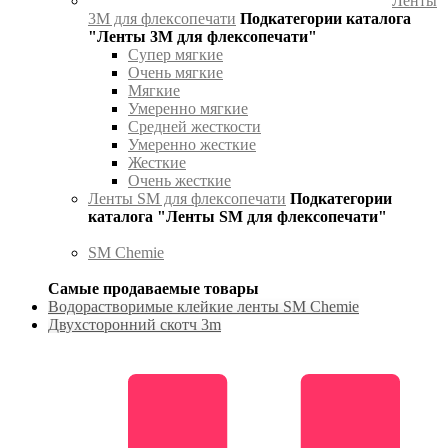
Ленты
3М для флексопечати
Подкатегории каталога
"Ленты 3М для флексопечати"
Супер мягкие
Очень мягкие
Мягкие
Умеренно мягкие
Средней жесткости
Умеренно жесткие
Жесткие
Очень жесткие
Ленты SM для флексопечати
Подкатегории
каталога "Ленты SM для флексопечати"
SM Chemie
Самые продаваемые товары
Водорастворимые клейкие ленты SM Chemie
Двухсторонний скотч 3m