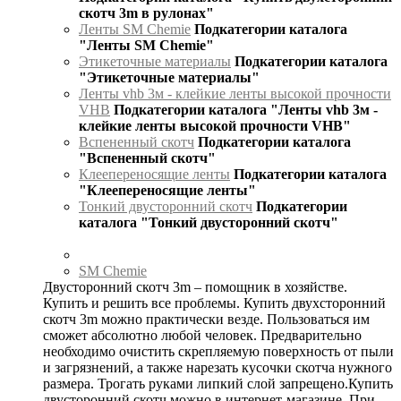
скотч 3m в рулонах"
Ленты SM Chemie
Подкатегории каталога
"Ленты SM Chemie"
Этикеточные материалы
Подкатегории каталога
"Этикеточные материалы"
Ленты vhb 3м - клейкие ленты высокой прочности
VHB
Подкатегории каталога "Ленты vhb 3м -
клейкие ленты высокой прочности VHB"
Вспененный скотч
Подкатегории каталога
"Вспененный скотч"
Клеепереносящие ленты
Подкатегории каталога
"Клеепереносящие ленты"
Тонкий двусторонний скотч
Подкатегории
каталога "Тонкий двусторонний скотч"
SM Chemie
Двусторонний скотч 3m – помощник в хозяйстве.
Купить и решить все проблемы. Купить двухсторонний
скотч 3m можно практически везде. Пользоваться им
сможет абсолютно любой человек. Предварительно
необходимо очистить скрепляемую поверхность от пыли
и загрязнений, а также нарезать кусочки скотча нужного
размера. Трогать руками липкий слой запрещено.Купить
двусторонний скотч можно в интернет-магазине. При