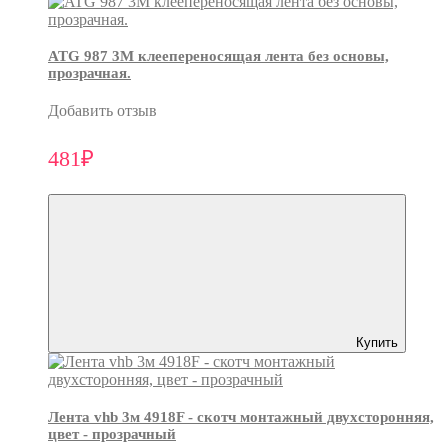
ATG 987 3М клеепереносящая лента без основы,
прозрачная.
Добавить отзыв
481₽
Купить
Лента vhb 3м 4918F - скотч монтажный двухсторонняя,
цвет - прозрачный