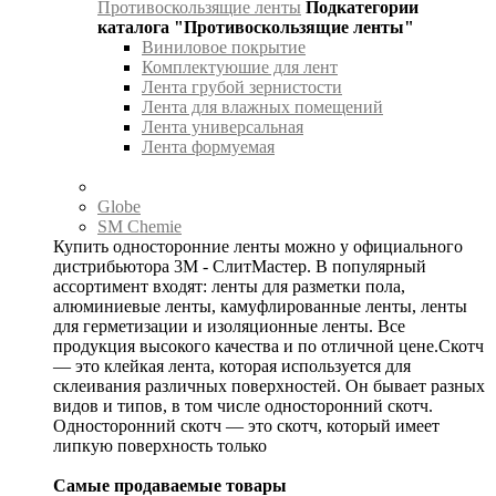
Противоскользящие ленты
Подкатегории
каталога "Противоскользящие ленты"
Виниловое покрытие
Комплектуюшие для лент
Лента грубой зернистости
Лента для влажных помещений
Лента универсальная
Лента формуемая
Globe
SM Chemie
Купить односторонние ленты можно у официального
дистрибьютора 3М - СлитМастер. В популярный
ассортимент входят: ленты для разметки пола,
алюминиевые ленты, камуфлированные ленты, ленты
для герметизации и изоляционные ленты. Все
продукция высокого качества и по отличной цене.Скотч
— это клейкая лента, которая используется для
склеивания различных поверхностей. Он бывает разных
видов и типов, в том числе односторонний скотч.
Односторонний скотч — это скотч, который имеет
липкую поверхность только
Самые продаваемые товары