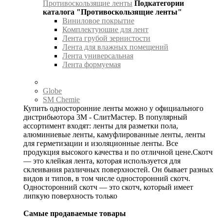
Противоскользящие ленты
Подкатегории
каталога "Противоскользящие ленты"
Виниловое покрытие
Комплектуюшие для лент
Лента грубой зернистости
Лента для влажных помещений
Лента универсальная
Лента формуемая
Globe
SM Chemie
Купить односторонние ленты можно у официального
дистрибьютора 3М - СлитМастер. В популярный
ассортимент входят: ленты для разметки пола,
алюминиевые ленты, камуфлированные ленты, ленты
для герметизации и изоляционные ленты. Все
продукция высокого качества и по отличной цене.Скотч
— это клейкая лента, которая используется для
склеивания различных поверхностей. Он бывает разных
видов и типов, в том числе односторонний скотч.
Односторонний скотч — это скотч, который имеет
липкую поверхность только
Самые продаваемые товары