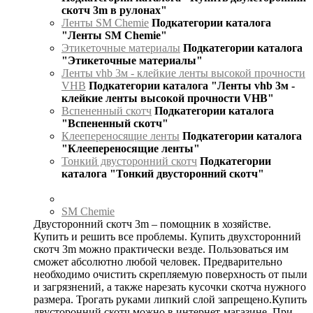
скотч 3m в рулонах"
Ленты SM Chemie
Подкатегории каталога
"Ленты SM Chemie"
Этикеточные материалы
Подкатегории каталога
"Этикеточные материалы"
Ленты vhb 3м - клейкие ленты высокой прочности
VHB
Подкатегории каталога "Ленты vhb 3м -
клейкие ленты высокой прочности VHB"
Вспененный скотч
Подкатегории каталога
"Вспененный скотч"
Клеепереносящие ленты
Подкатегории каталога
"Клеепереносящие ленты"
Тонкий двусторонний скотч
Подкатегории
каталога "Тонкий двусторонний скотч"
SM Chemie
Двусторонний скотч 3m – помощник в хозяйстве.
Купить и решить все проблемы. Купить двухсторонний
скотч 3m можно практически везде. Пользоваться им
сможет абсолютно любой человек. Предварительно
необходимо очистить скрепляемую поверхность от пыли
и загрязнений, а также нарезать кусочки скотча нужного
размера. Трогать руками липкий слой запрещено.Купить
двусторонний скотч можно в интернет-магазине. При