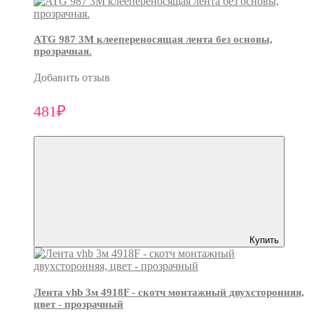
ATG 987 3М клеепереносящая лента без основы,
прозрачная.
Добавить отзыв
481₽
Купить
Лента vhb 3м 4918F - скотч монтажный двухсторонняя,
цвет - прозрачный