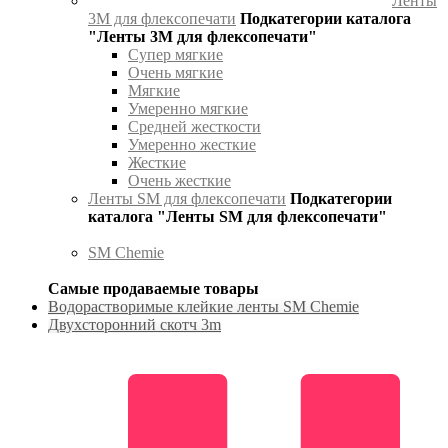
Ленты
3М для флексопечати
Подкатегории каталога
"Ленты 3М для флексопечати"
Супер мягкие
Очень мягкие
Мягкие
Умеренно мягкие
Средней жесткости
Умеренно жесткие
Жесткие
Очень жесткие
Ленты SM для флексопечати
Подкатегории
каталога "Ленты SM для флексопечати"
SM Chemie
Самые продаваемые товары
Водорастворимые клейкие ленты SM Chemie
Двухсторонний скотч 3m