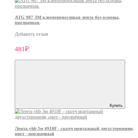
ATG 987 3М клеепереносящая лента без основы,
прозрачная.
Добавить отзыв
481₽
Купить
Лента vhb 3м 4918F - скотч монтажный двухсторонняя,
цвет - прозрачный