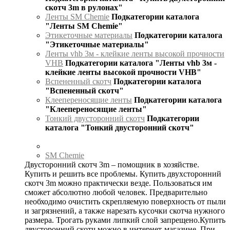
скотч 3m в рулонах"
Ленты SM Chemie
Подкатегории каталога
"Ленты SM Chemie"
Этикеточные материалы
Подкатегории каталога
"Этикеточные материалы"
Ленты vhb 3м - клейкие ленты высокой прочности
VHB
Подкатегории каталога "Ленты vhb 3м -
клейкие ленты высокой прочности VHB"
Вспененный скотч
Подкатегории каталога
"Вспененный скотч"
Клеепереносящие ленты
Подкатегории каталога
"Клеепереносящие ленты"
Тонкий двусторонний скотч
Подкатегории
каталога "Тонкий двусторонний скотч"
SM Chemie
Двусторонний скотч 3m – помощник в хозяйстве.
Купить и решить все проблемы. Купить двухсторонний
скотч 3m можно практически везде. Пользоваться им
сможет абсолютно любой человек. Предварительно
необходимо очистить скрепляемую поверхность от пыли
и загрязнений, а также нарезать кусочки скотча нужного
размера. Трогать руками липкий слой запрещено.Купить
двусторонний скотч можно в интернет-магазине. При