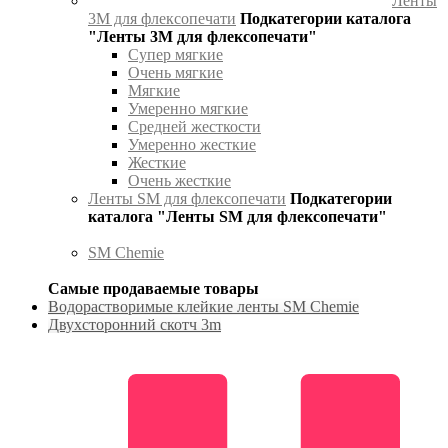
Ленты
3М для флексопечати
Подкатегории каталога
"Ленты 3М для флексопечати"
Супер мягкие
Очень мягкие
Мягкие
Умеренно мягкие
Средней жесткости
Умеренно жесткие
Жесткие
Очень жесткие
Ленты SM для флексопечати
Подкатегории
каталога "Ленты SM для флексопечати"
SM Chemie
Самые продаваемые товары
Водорастворимые клейкие ленты SM Chemie
Двухсторонний скотч 3m