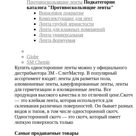
Противоскользящие ленты
Подкатегории
каталога "Противоскользящие ленты"
Виниловое покрытие
Комплектуюшие для лент
Лента грубой зернистости
Лента для влажных помещений
Лента универсальная
Лента формуемая
Globe
SM Chemie
Купить односторонние ленты можно у официального
дистрибьютора 3М - СлитМастер. В популярный
ассортимент входят: ленты для разметки пола,
алюминиевые ленты, камуфлированные ленты, ленты
для герметизации и изоляционные ленты. Все
продукция высокого качества и по отличной цене.Скотч
— это клейкая лента, которая используется для
склеивания различных поверхностей. Он бывает разных
видов и типов, в том числе односторонний скотч.
Односторонний скотч — это скотч, который имеет
липкую поверхность только
Самые продаваемые товары