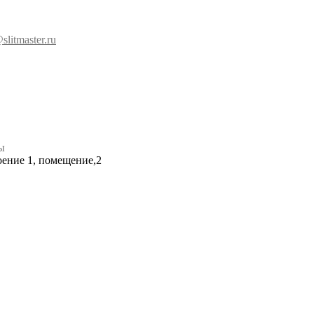
slitmaster.ru
ы
роение 1, помещение,2