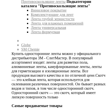
Противоскользящие ленты
Подкатегории
каталога "Противоскользящие ленты"
Виниловое покрытие
Комплектуюшие для лент
Лента грубой зернистости
Лента для влажных помещений
Лента универсальная
Лента формуемая
Globe
SM Chemie
Купить односторонние ленты можно у официального
дистрибьютора 3М - СлитМастер. В популярный
ассортимент входят: ленты для разметки пола,
алюминиевые ленты, камуфлированные ленты, ленты
для герметизации и изоляционные ленты. Все
продукция высокого качества и по отличной цене.Скотч
— это клейкая лента, которая используется для
склеивания различных поверхностей. Он бывает разных
видов и типов, в том числе односторонний скотч.
Односторонний скотч — это скотч, который имеет
липкую поверхность только
Самые продаваемые товары