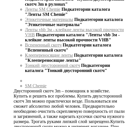
скотч 3m в рулонах"
Ленты SM Chemie
Подкатегории каталога
"Ленты SM Chemie"
Этикеточные материалы
Подкатегории каталога
"Этикеточные материалы"
Ленты vhb 3м - клейкие ленты высокой прочности
VHB
Подкатегории каталога "Ленты vhb 3м -
клейкие ленты высокой прочности VHB"
Вспененный скотч
Подкатегории каталога
"Вспененный скотч"
Клеепереносящие ленты
Подкатегории каталога
"Клеепереносящие ленты"
Тонкий двусторонний скотч
Подкатегории
каталога "Тонкий двусторонний скотч"
SM Chemie
Двусторонний скотч 3m – помощник в хозяйстве.
Купить и решить все проблемы. Купить двухсторонний
скотч 3m можно практически везде. Пользоваться им
сможет абсолютно любой человек. Предварительно
необходимо очистить скрепляемую поверхность от пыли
и загрязнений, а также нарезать кусочки скотча нужного
размера. Трогать руками липкий слой запрещено.Купить
двусторонний скотч можно в интернет-магазине. При