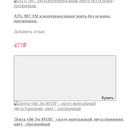
ATG 987 3М клеепереносящая лента без основы,
прозрачная.
Добавить отзыв
477₽
Купить
Лента vhb 3м 4918F - скотч монтажный двухсторонняя,
цвет - прозрачный