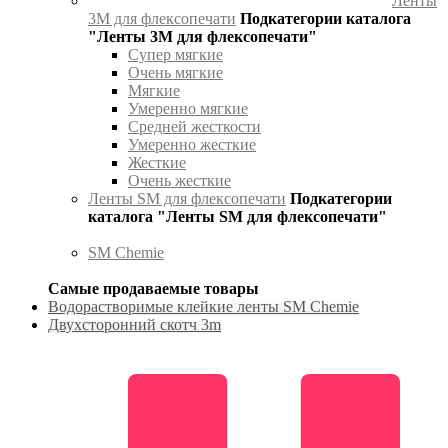
Ленты
3М для флексопечати
Подкатегории каталога
"Ленты 3М для флексопечати"
Супер мягкие
Очень мягкие
Мягкие
Умеренно мягкие
Средней жесткости
Умеренно жесткие
Жесткие
Очень жесткие
Ленты SM для флексопечати
Подкатегории
каталога "Ленты SM для флексопечати"
SM Chemie
Самые продаваемые товары
Водорастворимые клейкие ленты SM Chemie
Двухсторонний скотч 3m