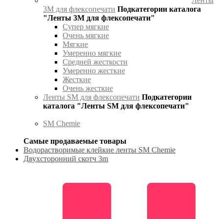
Ленты
3М для флексопечати
Подкатегории каталога
"Ленты 3М для флексопечати"
Супер мягкие
Очень мягкие
Мягкие
Умеренно мягкие
Средней жесткости
Умеренно жесткие
Жесткие
Очень жесткие
Ленты SM для флексопечати
Подкатегории
каталога "Ленты SM для флексопечати"
SM Chemie
Самые продаваемые товары
Водорастворимые клейкие ленты SM Chemie
Двухсторонний скотч 3m