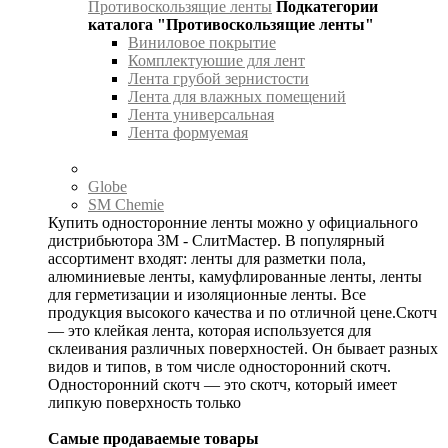
Противоскользящие ленты
Подкатегории
каталога "Противоскользящие ленты"
Виниловое покрытие
Комплектуюшие для лент
Лента грубой зернистости
Лента для влажных помещений
Лента универсальная
Лента формуемая
Globe
SM Chemie
Купить односторонние ленты можно у официального
дистрибьютора 3М - СлитМастер. В популярный
ассортимент входят: ленты для разметки пола,
алюминиевые ленты, камуфлированные ленты, ленты
для герметизации и изоляционные ленты. Все
продукция высокого качества и по отличной цене.Скотч
— это клейкая лента, которая используется для
склеивания различных поверхностей. Он бывает разных
видов и типов, в том числе односторонний скотч.
Односторонний скотч — это скотч, который имеет
липкую поверхность только
Самые продаваемые товары