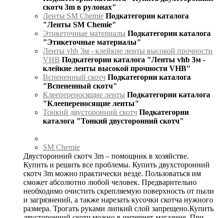
скотч 3m в рулонах"
Ленты SM Chemie
Подкатегории каталога
"Ленты SM Chemie"
Этикеточные материалы
Подкатегории каталога
"Этикеточные материалы"
Ленты vhb 3м - клейкие ленты высокой прочности
VHB
Подкатегории каталога "Ленты vhb 3м -
клейкие ленты высокой прочности VHB"
Вспененный скотч
Подкатегории каталога
"Вспененный скотч"
Клеепереносящие ленты
Подкатегории каталога
"Клеепереносящие ленты"
Тонкий двусторонний скотч
Подкатегории
каталога "Тонкий двусторонний скотч"
SM Chemie
Двусторонний скотч 3m – помощник в хозяйстве.
Купить и решить все проблемы. Купить двухсторонний
скотч 3m можно практически везде. Пользоваться им
сможет абсолютно любой человек. Предварительно
необходимо очистить скрепляемую поверхность от пыли
и загрязнений, а также нарезать кусочки скотча нужного
размера. Трогать руками липкий слой запрещено.Купить
двусторонний скотч можно в интернет-магазине. При