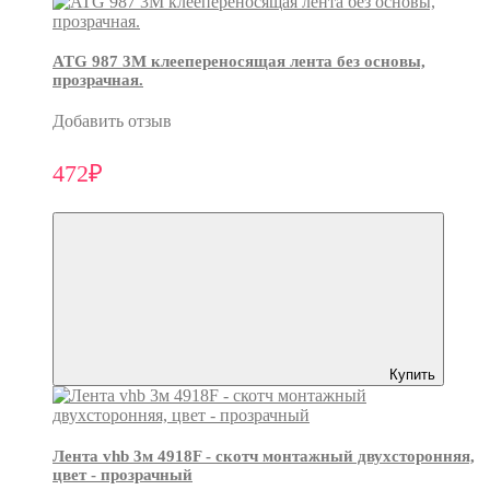
ATG 987 3М клеепереносящая лента без основы,
прозрачная.
Добавить отзыв
472₽
Купить
Лента vhb 3м 4918F - скотч монтажный двухсторонняя,
цвет - прозрачный