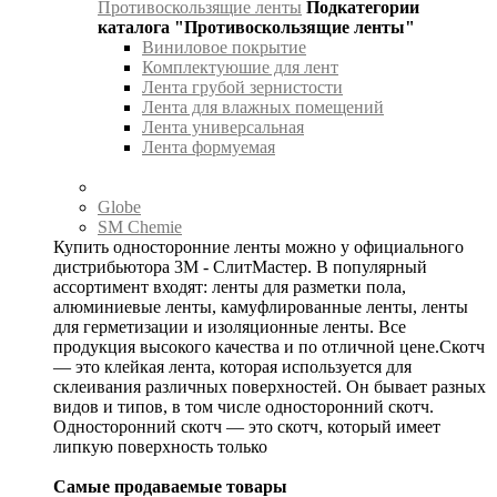
Противоскользящие ленты
Подкатегории
каталога "Противоскользящие ленты"
Виниловое покрытие
Комплектуюшие для лент
Лента грубой зернистости
Лента для влажных помещений
Лента универсальная
Лента формуемая
Globe
SM Chemie
Купить односторонние ленты можно у официального
дистрибьютора 3М - СлитМастер. В популярный
ассортимент входят: ленты для разметки пола,
алюминиевые ленты, камуфлированные ленты, ленты
для герметизации и изоляционные ленты. Все
продукция высокого качества и по отличной цене.Скотч
— это клейкая лента, которая используется для
склеивания различных поверхностей. Он бывает разных
видов и типов, в том числе односторонний скотч.
Односторонний скотч — это скотч, который имеет
липкую поверхность только
Самые продаваемые товары