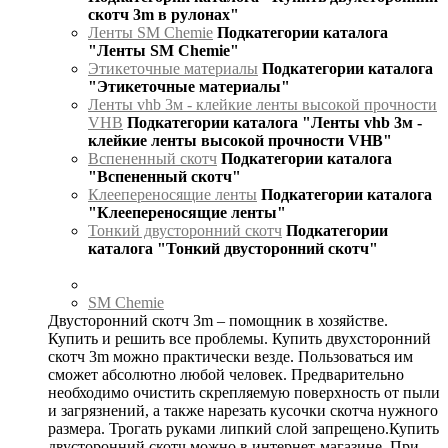
скотч 3m в рулонах"
Ленты SM Chemie
Подкатегории каталога
"Ленты SM Chemie"
Этикеточные материалы
Подкатегории каталога
"Этикеточные материалы"
Ленты vhb 3м - клейкие ленты высокой прочности
VHB
Подкатегории каталога "Ленты vhb 3м -
клейкие ленты высокой прочности VHB"
Вспененный скотч
Подкатегории каталога
"Вспененный скотч"
Клеепереносящие ленты
Подкатегории каталога
"Клеепереносящие ленты"
Тонкий двусторонний скотч
Подкатегории
каталога "Тонкий двусторонний скотч"
SM Chemie
Двусторонний скотч 3m – помощник в хозяйстве.
Купить и решить все проблемы. Купить двухсторонний
скотч 3m можно практически везде. Пользоваться им
сможет абсолютно любой человек. Предварительно
необходимо очистить скрепляемую поверхность от пыли
и загрязнений, а также нарезать кусочки скотча нужного
размера. Трогать руками липкий слой запрещено.Купить
двусторонний скотч можно в интернет-магазине. При