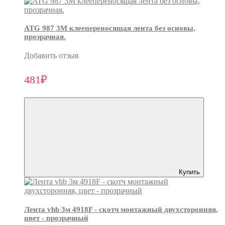
ATG 987 3М клеепереносящая лента без основы,
прозрачная.
Добавить отзыв
481₽
Купить
Лента vhb 3м 4918F - скотч монтажный двухсторонняя,
цвет - прозрачный