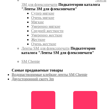
Ленты
3М для флексопечати
Подкатегории каталога
"Ленты 3М для флексопечати"
Супер мягкие
Очень мягкие
Мягкие
Умеренно мягкие
Средней жесткости
Умеренно жесткие
Жесткие
Очень жесткие
Ленты SM для флексопечати
Подкатегории
каталога "Ленты SM для флексопечати"
SM Chemie
Самые продаваемые товары
Водорастворимые клейкие ленты SM Chemie
Двухсторонний скотч 3m