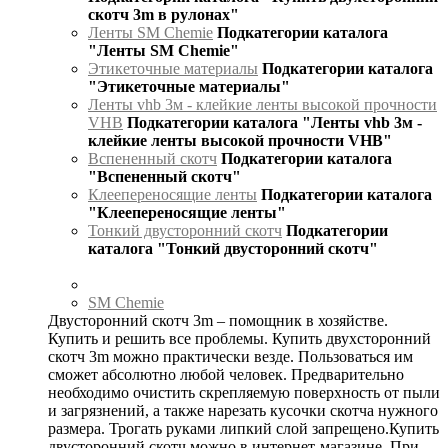
скотч 3m в рулонах"
Ленты SM Chemie
Подкатегории каталога
"Ленты SM Chemie"
Этикеточные материалы
Подкатегории каталога
"Этикеточные материалы"
Ленты vhb 3м - клейкие ленты высокой прочности
VHB
Подкатегории каталога "Ленты vhb 3м -
клейкие ленты высокой прочности VHB"
Вспененный скотч
Подкатегории каталога
"Вспененный скотч"
Клеепереносящие ленты
Подкатегории каталога
"Клеепереносящие ленты"
Тонкий двусторонний скотч
Подкатегории
каталога "Тонкий двусторонний скотч"
SM Chemie
Двусторонний скотч 3m – помощник в хозяйстве.
Купить и решить все проблемы. Купить двухсторонний
скотч 3m можно практически везде. Пользоваться им
сможет абсолютно любой человек. Предварительно
необходимо очистить скрепляемую поверхность от пыли
и загрязнений, а также нарезать кусочки скотча нужного
размера. Трогать руками липкий слой запрещено.Купить
двусторонний скотч можно в интернет-магазине. При