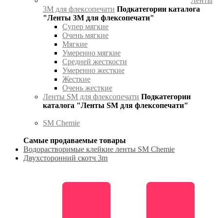
Ленты
3М для флексопечати
Подкатегории каталога
"Ленты 3М для флексопечати"
Супер мягкие
Очень мягкие
Мягкие
Умеренно мягкие
Средней жесткости
Умеренно жесткие
Жесткие
Очень жесткие
Ленты SM для флексопечати
Подкатегории
каталога "Ленты SM для флексопечати"
SM Chemie
Самые продаваемые товары
Водорастворимые клейкие ленты SM Chemie
Двухсторонний скотч 3m