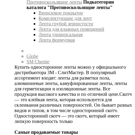
Противоскользящие ленты
Подкатегории
каталога "Противоскользящие ленты"
Виниловое покрытие
Комплектуюшие для лент
Лента грубой зернистости
Лента для влажных помещений
Лента универсальная
Лента формуемая
Globe
SM Chemie
Купить односторонние ленты можно у официального
дистрибьютора 3М - СлитМастер. В популярный
ассортимент входят: ленты для разметки пола,
алюминиевые ленты, камуфлированные ленты, ленты
для герметизации и изоляционные ленты. Все
продукция высокого качества и по отличной цене.Скотч
— это клейкая лента, которая используется для
склеивания различных поверхностей. Он бывает разных
видов и типов, в том числе односторонний скотч.
Односторонний скотч — это скотч, который имеет
липкую поверхность только
Самые продаваемые товары