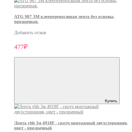
ATG 987 3М клеепереносящая лента без основы,
прозрачная.
Добавить отзыв
477₽
Купить
Лента vhb 3м 4918F - скотч монтажный двухсторонняя,
цвет - прозрачный