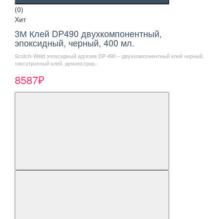
(0)
Хит
3М Клей DP490 двухкомпонентный,
эпоксидный, черный, 400 мл.
Scotch-Weld эпоксидный адгезив DP 490 – двухкомпонентный клей черный,
тиксотропный клей, демонстрир..
8587₽