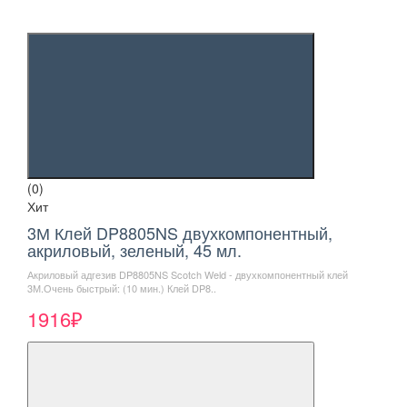
(0)
Хит
3М Клей DP8805NS двухкомпонентный,
акриловый, зеленый, 45 мл.
Акриловый адгезив DP8805NS Scotch Weld - двухкомпонентный клей
3М.Очень быстрый: (10 мин.) Клей DP8..
1916₽