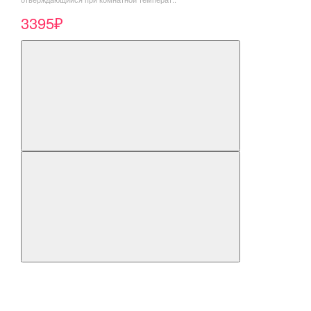
3395₽