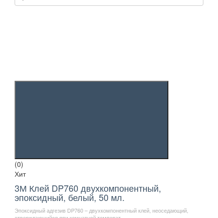
(0)
Хит
3М Клей DP760 двухкомпонентный,
эпоксидный, белый, 50 мл.
Эпоксидный адгезив DP760 – двухкомпонентный клей, неоседающий,
отверждающийся при комнатной температ..