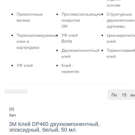
основе
Прикаточные
Противоскользящее
Структурные
валики
покрытие
двухкомпонен
3М
адгезивы
Термоактивируемые
УФ клей
Цианакрилат
клеи в
Bohle
клей
картриджах
Двухкомпонентный
Термоплавки
клей
клей
УФ клей
Клей -
герметик
По умолча
15
(0)
Хит
3М Клей DP460 двухкомпонентный,
эпоксидный, белый, 50 мл.