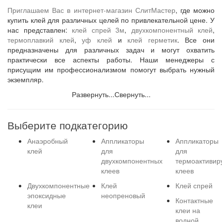
Приглашаем Вас в интернет-магазин
СлитМастер
, где можно
купить клей для различных целей по привлекательной цене. У
нас представлен:
клей спрей 3м
,
двухкомпонентный клей
,
термоплавкий клей
,
уф клей
и
клей герметик
. Все они
предназначены для различных задач и могут охватить
практически все аспекты работы. Наши менеджеры с
присущим им профессионализмом помогут выбрать нужный
экземпляр.
Развернуть...
Свернуть...
Выберите подкатегорию
Анаэробный
Аппликаторы
Аппликаторы
клей
для
для
двухкомпонентных
термоактивир
клеев
клеев
Двухкомпонентные
Клей
Клей спрей
эпоксидные
неопреновый
Контактные
клеи
клеи на
водной