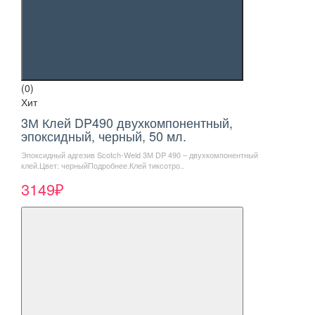
(0)
Хит
3М Клей DP490 двухкомпонентный,
эпоксидный, черный, 50 мл.
Эпоксидный адгезив Scotch-Weld 3М DP 490 – двухкомпонентный
клей.Цвет: черныйПодробнее.Клей тиксотро..
3149₽