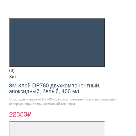
(0)
Хит
3М Клей DP760 двухкомпонентный,
эпоксидный, белый, 400 мл.
Эпоксидный адгезив DP760 – двухкомпонентный клей, неоседающий,
отверждающийся при комнатной температ..
22353₽