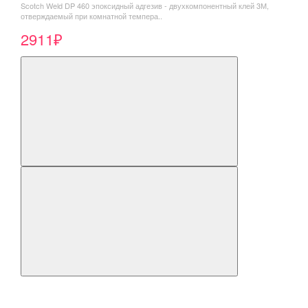
Scotch Weld DP 460 эпоксидный адгезив - двухкомпонентный клей 3М,
отверждаемый при комнатной темпера..
2911₽