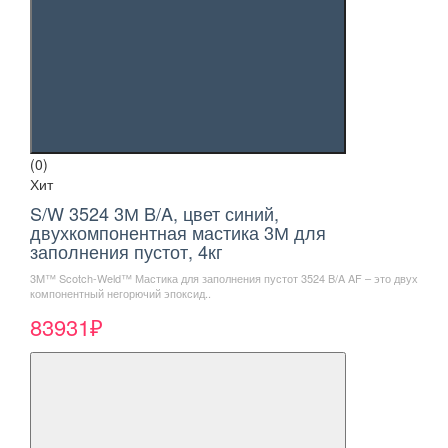
(0)
Хит
S/W 3524 3М B/A, цвет синий,
двухкомпонентная мастика 3М для
заполнения пустот, 4кг
3M™ Scotch-Weld™ Мастика для заполнения пустот 3524 B/A AF – это двух
компонентный негорючий эпоксид..
83931₽