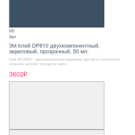
(0)
Хит
3М Клей DP810 двухкомпонентный,
акриловый, прозрачный, 50 мл.
Клей 3М DP810 - двухкомпонентный акриловый адгезив со значительно
меньшим запахом, чем другие акрил..
3602₽