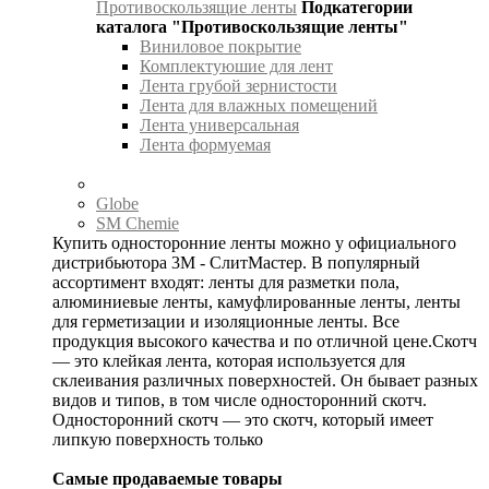
Противоскользящие ленты
Подкатегории
каталога "Противоскользящие ленты"
Виниловое покрытие
Комплектуюшие для лент
Лента грубой зернистости
Лента для влажных помещений
Лента универсальная
Лента формуемая
Globe
SM Chemie
Купить односторонние ленты можно у официального
дистрибьютора 3М - СлитМастер. В популярный
ассортимент входят: ленты для разметки пола,
алюминиевые ленты, камуфлированные ленты, ленты
для герметизации и изоляционные ленты. Все
продукция высокого качества и по отличной цене.Скотч
— это клейкая лента, которая используется для
склеивания различных поверхностей. Он бывает разных
видов и типов, в том числе односторонний скотч.
Односторонний скотч — это скотч, который имеет
липкую поверхность только
Самые продаваемые товары