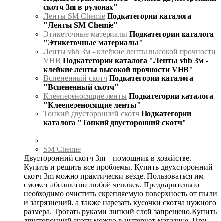
скотч 3m в рулонах"
Ленты SM Chemie
Подкатегории каталога
"Ленты SM Chemie"
Этикеточные материалы
Подкатегории каталога
"Этикеточные материалы"
Ленты vhb 3м - клейкие ленты высокой прочности
VHB
Подкатегории каталога "Ленты vhb 3м -
клейкие ленты высокой прочности VHB"
Вспененный скотч
Подкатегории каталога
"Вспененный скотч"
Клеепереносящие ленты
Подкатегории каталога
"Клеепереносящие ленты"
Тонкий двусторонний скотч
Подкатегории
каталога "Тонкий двусторонний скотч"
SM Chemie
Двусторонний скотч 3m – помощник в хозяйстве.
Купить и решить все проблемы. Купить двухсторонний
скотч 3m можно практически везде. Пользоваться им
сможет абсолютно любой человек. Предварительно
необходимо очистить скрепляемую поверхность от пыли
и загрязнений, а также нарезать кусочки скотча нужного
размера. Трогать руками липкий слой запрещено.Купить
двусторонний скотч можно в интернет-магазине. При