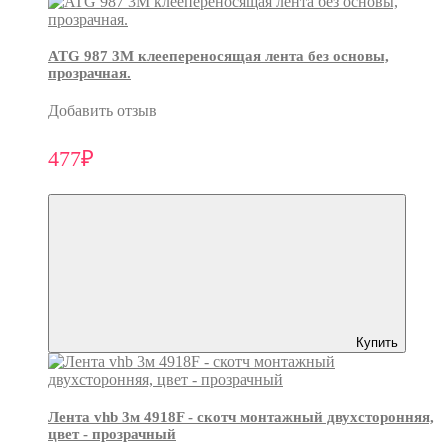
ATG 987 3М клеепереносящая лента без основы,
прозрачная.
Добавить отзыв
477₽
Купить
Лента vhb 3м 4918F - скотч монтажный двухсторонняя,
цвет - прозрачный