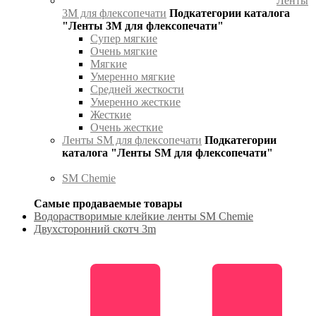
Ленты
3М для флексопечати
Подкатегории каталога
"Ленты 3М для флексопечати"
Супер мягкие
Очень мягкие
Мягкие
Умеренно мягкие
Средней жесткости
Умеренно жесткие
Жесткие
Очень жесткие
Ленты SM для флексопечати
Подкатегории
каталога "Ленты SM для флексопечати"
SM Chemie
Самые продаваемые товары
Водорастворимые клейкие ленты SM Chemie
Двухсторонний скотч 3m