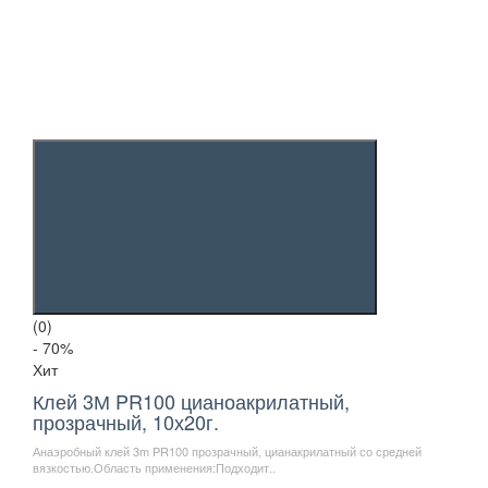
(0)
- 70
%
Хит
Клей 3М PR100 цианоакрилатный,
прозрачный, 10х20г.
Анаэробный клей 3m PR100 прозрачный, цианакрилатный со средней
вязкостью.Область применения:Подходит..