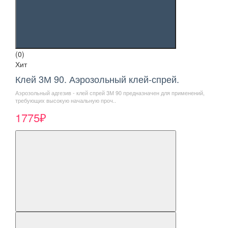
(0)
Хит
Клей 3М 90. Аэрозольный клей-спрей.
Аэрозольный адгезив - клей спрей 3М 90 предназначен для применений,
требующих высокую начальную проч..
1775₽