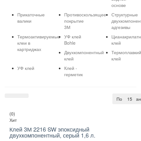
основе
Прикаточные
Противоскользящее
Структурные
валики
покрытие
двухкомпонен
3М
адгезивы
Термоактивируемые
УФ клей
Цианакрилат
клеи в
Bohle
клей
картриджах
Двухкомпонентный
Термоплавки
клей
клей
УФ клей
Клей -
герметик
По умолча
15
(0)
Хит
Клей 3М 2216 SW эпоксидный
двухкомпонентный, серый 1,6 л.