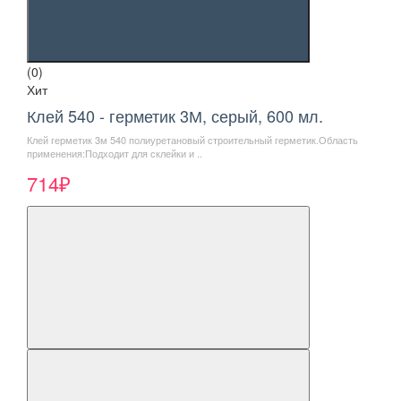
(0)
Хит
Клей 540 - герметик 3М, серый, 600 мл.
Клей герметик 3м 540 полиуретановый строительный герметик.Область
применения:Подходит для склейки и ..
714₽