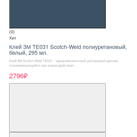
(0)
Хит
Клей 3М TE031 Scotch-Weld полиуретановый,
белый, 295 мл.
Клей 3M Scotch-Weld ТЕ031 - однокомпонентный уретановый адгезив
полимеризующийся при взаимодействии ..
2796₽