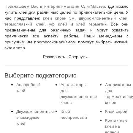
Приглашаем Вас в интернет-магазин
СлитМастер
, где можно
купить клей для различных целей по привлекательной цене. У
нас представлен:
клей спрей 3м
,
двухкомпонентный клей
,
термоплавкий клей
,
уф клей
и
клей герметик
. Все они
предназначены для различных задач и могут охватить
практически все аспекты работы. Наши менеджеры с
присущим им профессионализмом помогут выбрать нужный
экземпляр.
Развернуть...
Свернуть...
Выберите подкатегорию
Анаэробный
Аппликаторы
Аппликаторы
клей
для
для
двухкомпонентных
термоактивир
клеев
клеев
Двухкомпонентные
Клей
Клей спрей
эпоксидные
неопреновый
Контактные
клеи
клеи на
водной