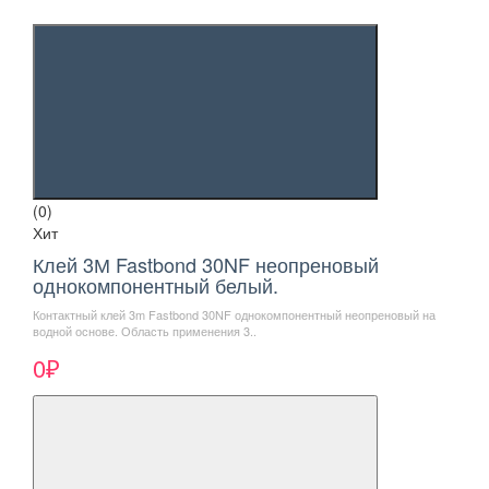
(0)
Хит
Клей 3М Fastbond 30NF неопреновый
однокомпонентный белый.
Контактный клей 3m Fastbond 30NF однокомпонентный неопреновый на
водной основе. Область применения 3..
0₽