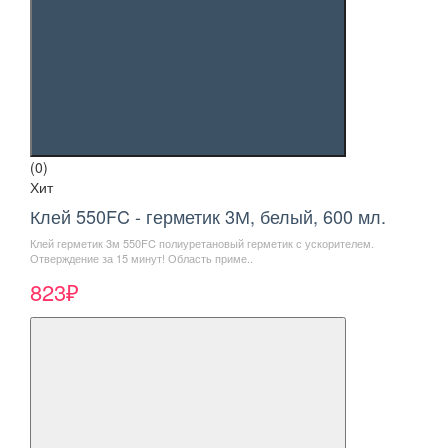
(0)
Хит
Клей 550FC - герметик 3М, белый, 600 мл.
Клей герметик 3м 550FC полиуретановый герметик с ускорителем.
Отверждение за 15 минут! Область приме..
823₽