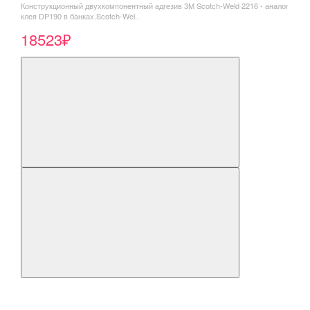
Конструкционный двухкомпонентный адгезив 3М Scotch-Weld 2216 - аналог
клея DP190 в банках.Scotch-Wel..
18523₽