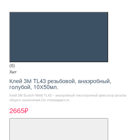
(0)
Хит
Клей 3М TL43 резьбовой, анаэробный,
голубой, 10Х50мл.
Клей 3М Scotch-Weld TL43 – анаэробный тиксотропный фиксатор резьбы
общего назначения.Он отверждается..
2665₽