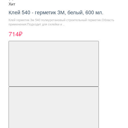
Хит
Клей 540 - герметик 3М, белый, 600 мл.
Клей герметик 3м 540 полиуретановый строительный герметик.Область
применения:Подходит для склейки и ..
714₽