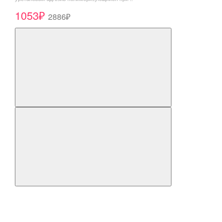
1053₽
2886₽