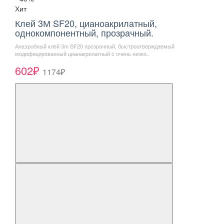
Хит
Клей 3М SF20, цианоакрилатный,
однокомпонентный, прозрачный.
Анаэробный клей 3m SF20 прозрачный, быстроотверждаемый
модифицированный цианакрилатный c очень низко..
602₽
1174₽