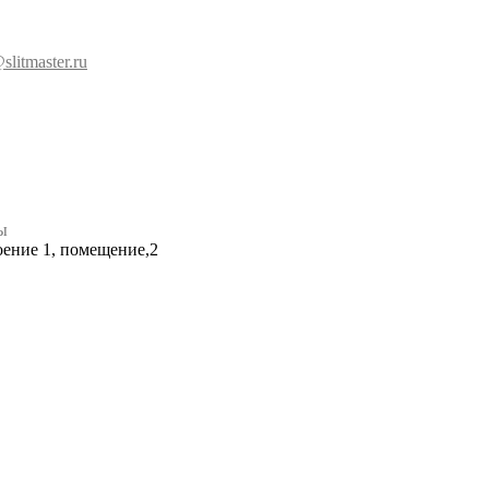
slitmaster.ru
ы
роение 1, помещение,2